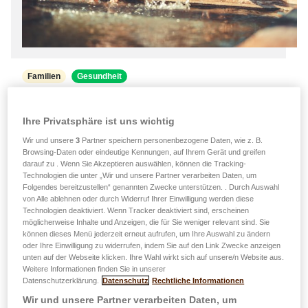
Familien
Gesundheit
21.07.2026
Ihre Privatsphäre ist uns wichtig
Hitzewelle: Die richtigen Gewohnheiten
Wir und unsere
3
Partner speichern personenbezogene Daten, wie z. B.
zum Schutz der ganzen Familie
Browsing-Daten oder eindeutige Kennungen, auf Ihrem Gerät und greifen
darauf zu . Wenn Sie Akzeptieren auswählen, können die Tracking-
Erfahren Sie, wie Sie die Gesundheit von Kindern,
Technologien die unter „Wir und unsere Partner verarbeiten Daten, um
Erwachsenen, Senioren und auch Ihrer Haustiere
Folgendes bereitzustellen“ genannten Zwecke unterstützen. . Durch Auswahl
von Alle ablehnen oder durch Widerruf Ihrer Einwilligung werden diese
während extremer Hitzewellen schützen können.
Technologien deaktiviert. Wenn Tracker deaktiviert sind, erscheinen
Einfache Maßnahmen können dazu beitragen, die mit
möglicherweise Inhalte und Anzeigen, die für Sie weniger relevant sind. Sie
den hohen Temperaturen verbundenen Gefahren zu
können dieses Menü jederzeit erneut aufrufen, um Ihre Auswahl zu ändern
oder Ihre Einwilligung zu widerrufen, indem Sie auf den Link Zwecke anzeigen
verringern. …
unten auf der Webseite klicken. Ihre Wahl wirkt sich auf unsere/n Website aus.
Weitere Informationen finden Sie in unserer
Mehr erfahren
Datenschutzerklärung.
Datenschutz
Rechtliche Informationen
Wir und unsere Partner verarbeiten Daten, um