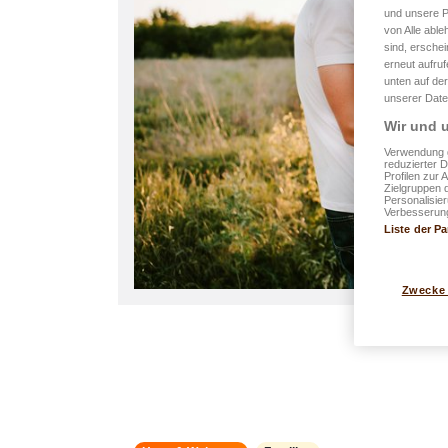
und unsere P
von Alle able
sind, erschei
erneut aufru
unten auf der
unserer Date
Wir und u
Verwendung g
reduzierter 
Profilen zur 
Zielgruppen 
Personalisie
Verbesserung
Liste der Pa
Zwecke