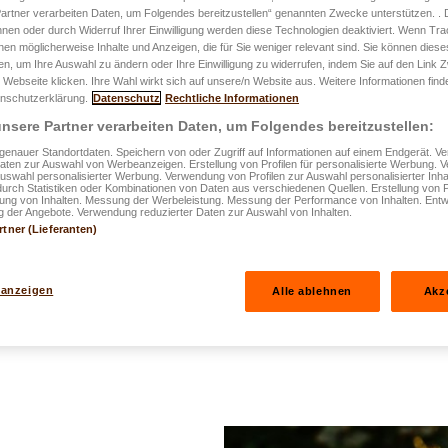
artner verarbeiten Daten, um Folgendes bereitzustellen“ genannten Zwecke unterstützen. .
Mit einer Unfall
hnen oder durch Widerruf Ihrer Einwilligung werden diese Technologien deaktiviert. Wenn Trac
nen möglicherweise Inhalte und Anzeigen, die für Sie weniger relevant sind. Sie können diese
Zukunft Ihrer F
fen, um Ihre Auswahl zu ändern oder Ihre Einwilligung zu widerrufen, indem Sie auf den Link
 Webseite klicken. Ihre Wahl wirkt sich auf unsere/n Website aus. Weitere Informationen finde
nschutzerklärung.
Datenschutz
Rechtliche Informationen
In einer unvorhersehbare
nsere Partner verarbeiten Daten, um Folgendes bereitzustellen:
Schutz Ihrer Familie unerl
enauer Standortdaten. Speichern von oder Zugriff auf Informationen auf einem Endgerät. 
Daten zur Auswahl von Werbeanzeigen. Erstellung von Profilen für personalisierte Werbung.
finanzielle Stabilität im 
Auswahl personalisierter Werbung. Verwendung von Profilen zur Auswahl personalisierter Inha
durch Statistiken oder Kombinationen von Daten aus verschiedenen Quellen. Erstellung von P
bieten kann. Passen Sie I
rung von Inhalten. Messung der Werbeleistung. Messung der Performance von Inhalten. Entw
 der Angebote. Verwendung reduzierter Daten zur Auswahl von Inhalten.
easyPROTECT Unfall an I
rtner (Lieferanten)
Mehr erfahren
 anzeigen
Alle ablehnen
Akz