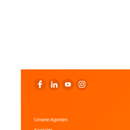
Zum Facebook von LALUX gehen
Zum LinkedIn von LALUX gehen
Zum YouTube von LALUX ge
Zum Instagram von LA
Unsere Agenten