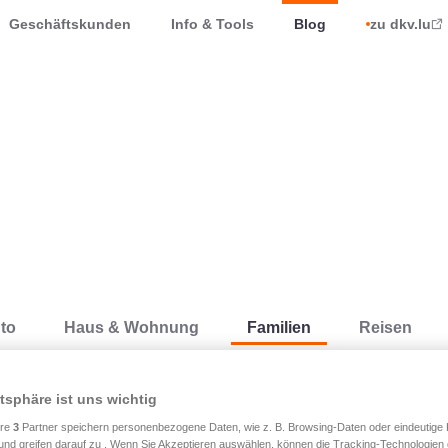
Geschäftskunden
Info & Tools
Blog
zu dkv.lu
to
Haus & Wohnung
Familien
Reisen
atsphäre ist uns wichtig
Familien
ere
3
Partner speichern personenbezogene Daten, wie z. B. Browsing-Daten oder eindeutige
03.05.2024
und greifen darauf zu . Wenn Sie Akzeptieren auswählen, können die Tracking-Technologien d