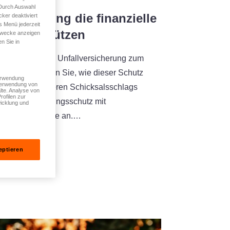
 Durch Auswahl
versicherung die finanzielle
ker deaktiviert
s Menü jederzeit
amilie schützen
 Zwecke anzeigen
n Sie in
n Welt wird eine Unfallversicherung zum
ässlich. Erfahren Sie, wie dieser Schutz
Verwendung
 Verwendung von
Falle eines schweren Schicksalsschlags
lte. Analyse von
rofilen zur
hren Versicherungsschutz mit
icklung und
hre Bedürfnisse an.…
eptieren