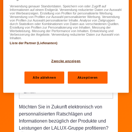
Verwendung genauer Standortdaten. Speichern von oder Zugriff auf
Informationen auf einem Endgerät. Verwendung reduzierter Daten zur Auswahl
Geburtsdatum
*
von Werbeanzeigen. Erstellung von Profilen für personalisierte Werbung.
Verwendung von Profilen zur Auswahl personalisierter Werbung. Verwendung
TT.MM.JJJJ
von Profilen zur Auswahl personalisierter Inhalte. Analyse von Zielgruppen
durch Statistiken oder Kombinationen von Daten aus verschiedenen Quellen.
Erstellung von Profilen zur Personalisierung von Inhalten. Messung der
Werbeleistung. Messung der Performance von Inhalten. Entwicklung und
Straße/Nr.
*
Verbesserung der Angebote. Verwendung reduzierter Daten zur Auswahl von
Inhalten.
Liste der Partner (Lieferanten)
PLZ
*
Wohnort
*
Zwecke anzeigen
Telefon
*
Alle ablehnen
Akzeptieren
Email
*
Möchten Sie in Zukunft elektronisch von
personnalisierten Ratschlägen und
Informationen bezüglich der Produkte und
Leistungen der LALUX-Gruppe profitieren?