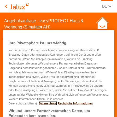
AKTUEL
(DEU
DE
LALUX Assurances
Angebotsanfrage - easyPROTECT Haus &
Wohnung (Simulator AH)
Ihre Privatsphäre ist uns wichtig
Wir und unsere
3
Partner speichern personenbezogene Daten, wie z. B.
Browsing-Daten oder eindeutige Kennungen, auf Ihrem Gerät und greifen
darauf zu . Wenn Sie Akzeptieren auswählen, können die Tracking-
Angebotsanfrage für eine
Technologien die unter „Wir und unsere Partner verarbeiten Daten, um
Folgendes bereitzustellen“ genannten Zwecke unterstützen. . Durch Auswahl
Hausrat- und
von Alle ablehnen oder durch Widerruf Ihrer Einwilligung werden diese
Technologien deaktiviert. Wenn Tracker deaktiviert sind, erscheinen
Wohnungsversicherung
möglicherweise Inhalte und Anzeigen, die für Sie weniger relevant sind. Sie
können dieses Menü jederzeit erneut aufrufen, um Ihre Auswahl zu ändern
oder Ihre Einwilligung zu widerrufen, indem Sie auf den Link Zwecke anzeigen
Vorname
*
unten auf der Webseite klicken. Ihre Wahl wirkt sich auf unsere/n Website aus.
Weitere Informationen finden Sie in unserer
Datenschutzerklärung.
Datenschutz
Rechtliche Informationen
Name
*
Wir und unsere Partner verarbeiten Daten, um
Folgendes bereitzustellen: