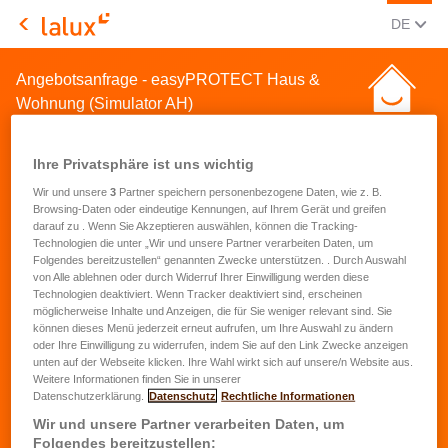
AKTUEL
(DEU
DE
LALUX Assurances
Angebotsanfrage - easyPROTECT Haus &
Wohnung (Simulator AH)
Ihre Privatsphäre ist uns wichtig
Wir und unsere
3
Partner speichern personenbezogene Daten, wie z. B.
Browsing-Daten oder eindeutige Kennungen, auf Ihrem Gerät und greifen
darauf zu . Wenn Sie Akzeptieren auswählen, können die Tracking-
Angebotsanfrage für eine
Technologien die unter „Wir und unsere Partner verarbeiten Daten, um
Folgendes bereitzustellen“ genannten Zwecke unterstützen. . Durch Auswahl
Hausrat- und
von Alle ablehnen oder durch Widerruf Ihrer Einwilligung werden diese
Technologien deaktiviert. Wenn Tracker deaktiviert sind, erscheinen
Wohnungsversicherung
möglicherweise Inhalte und Anzeigen, die für Sie weniger relevant sind. Sie
können dieses Menü jederzeit erneut aufrufen, um Ihre Auswahl zu ändern
oder Ihre Einwilligung zu widerrufen, indem Sie auf den Link Zwecke anzeigen
Vorname
*
unten auf der Webseite klicken. Ihre Wahl wirkt sich auf unsere/n Website aus.
Weitere Informationen finden Sie in unserer
Datenschutzerklärung.
Datenschutz
Rechtliche Informationen
Name
*
Wir und unsere Partner verarbeiten Daten, um
Folgendes bereitzustellen: