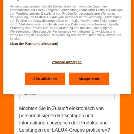
Verwendung genauer Standortdaten. Speichern von oder Zugriff auf
Informationen auf einem Endgerät. Verwendung reduzierter Daten zur Auswahl
Geburtsdatum
*
von Werbeanzeigen. Erstellung von Profilen für personalisierte Werbung.
Verwendung von Profilen zur Auswahl personalisierter Werbung. Verwendung
TT.MM.JJJJ
von Profilen zur Auswahl personalisierter Inhalte. Analyse von Zielgruppen
durch Statistiken oder Kombinationen von Daten aus verschiedenen Quellen.
Erstellung von Profilen zur Personalisierung von Inhalten. Messung der
Werbeleistung. Messung der Performance von Inhalten. Entwicklung und
Straße/Nr.
*
Verbesserung der Angebote. Verwendung reduzierter Daten zur Auswahl von
Inhalten.
Liste der Partner (Lieferanten)
PLZ
*
Wohnort
*
Zwecke anzeigen
Telefon
*
Alle ablehnen
Akzeptieren
Email
*
Möchten Sie in Zukunft elektronisch von
personnalisierten Ratschlägen und
Informationen bezüglich der Produkte und
Leistungen der LALUX-Gruppe profitieren?