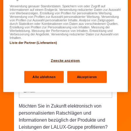
Verwendung genauer Standortdaten. Speichern von oder Zugriff auf
Informationen auf einem Endgerät. Verwendung reduzierter Daten zur Auswahl
Geburtsdatum
*
von Werbeanzeigen. Erstellung von Profilen für personalisierte Werbung.
Verwendung von Profilen zur Auswahl personalisierter Werbung. Verwendung
TT.MM.JJJJ
von Profilen zur Auswahl personalisierter Inhalte. Analyse von Zielgruppen
durch Statistiken oder Kombinationen von Daten aus verschiedenen Quellen.
Erstellung von Profilen zur Personalisierung von Inhalten. Messung der
Werbeleistung. Messung der Performance von Inhalten. Entwicklung und
Straße/Nr.
*
Verbesserung der Angebote. Verwendung reduzierter Daten zur Auswahl von
Inhalten.
Liste der Partner (Lieferanten)
PLZ
*
Wohnort
*
Zwecke anzeigen
Telefon
*
Alle ablehnen
Akzeptieren
Email
*
Möchten Sie in Zukunft elektronisch von
personnalisierten Ratschlägen und
Informationen bezüglich der Produkte und
Leistungen der LALUX-Gruppe profitieren?