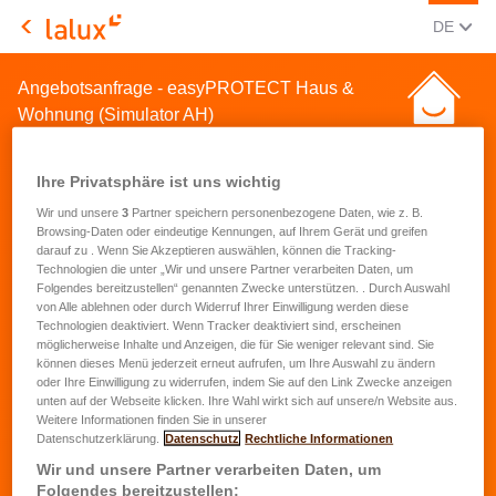
AKTUEL
(DEU
DE
LALUX Assurances
Angebotsanfrage - easyPROTECT Haus &
Wohnung (Simulator AH)
Ihre Privatsphäre ist uns wichtig
Wir und unsere
3
Partner speichern personenbezogene Daten, wie z. B.
Browsing-Daten oder eindeutige Kennungen, auf Ihrem Gerät und greifen
darauf zu . Wenn Sie Akzeptieren auswählen, können die Tracking-
Angebotsanfrage für eine
Technologien die unter „Wir und unsere Partner verarbeiten Daten, um
Folgendes bereitzustellen“ genannten Zwecke unterstützen. . Durch Auswahl
Hausrat- und
von Alle ablehnen oder durch Widerruf Ihrer Einwilligung werden diese
Technologien deaktiviert. Wenn Tracker deaktiviert sind, erscheinen
Wohnungsversicherung
möglicherweise Inhalte und Anzeigen, die für Sie weniger relevant sind. Sie
können dieses Menü jederzeit erneut aufrufen, um Ihre Auswahl zu ändern
oder Ihre Einwilligung zu widerrufen, indem Sie auf den Link Zwecke anzeigen
Vorname
*
unten auf der Webseite klicken. Ihre Wahl wirkt sich auf unsere/n Website aus.
Weitere Informationen finden Sie in unserer
Datenschutzerklärung.
Datenschutz
Rechtliche Informationen
Name
*
Wir und unsere Partner verarbeiten Daten, um
Folgendes bereitzustellen: