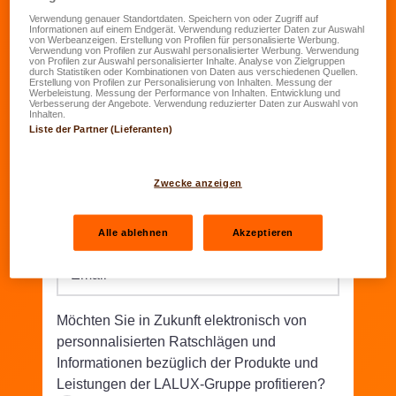
Verwendung genauer Standortdaten. Speichern von oder Zugriff auf
Informationen auf einem Endgerät. Verwendung reduzierter Daten zur Auswahl
Geburtsdatum
*
von Werbeanzeigen. Erstellung von Profilen für personalisierte Werbung.
Verwendung von Profilen zur Auswahl personalisierter Werbung. Verwendung
TT.MM.JJJJ
von Profilen zur Auswahl personalisierter Inhalte. Analyse von Zielgruppen
durch Statistiken oder Kombinationen von Daten aus verschiedenen Quellen.
Erstellung von Profilen zur Personalisierung von Inhalten. Messung der
Werbeleistung. Messung der Performance von Inhalten. Entwicklung und
Straße/Nr.
*
Verbesserung der Angebote. Verwendung reduzierter Daten zur Auswahl von
Inhalten.
Liste der Partner (Lieferanten)
PLZ
*
Wohnort
*
Zwecke anzeigen
Telefon
*
Alle ablehnen
Akzeptieren
Email
*
Möchten Sie in Zukunft elektronisch von
personnalisierten Ratschlägen und
Informationen bezüglich der Produkte und
Leistungen der LALUX-Gruppe profitieren?