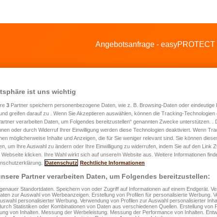
Angebotsanfrage - easyPROTECT 
atsphäre ist uns wichtig
ere
3
Partner speichern personenbezogene Daten, wie z. B. Browsing-Daten oder eindeutige
und greifen darauf zu . Wenn Sie Akzeptieren auswählen, können die Tracking-Technologien d
artner verarbeiten Daten, um Folgendes bereitzustellen“ genannten Zwecke unterstützen. .
hnen oder durch Widerruf Ihrer Einwilligung werden diese Technologien deaktiviert. Wenn Trac
ebotsanfrage für eine Hausrat- und
nen möglicherweise Inhalte und Anzeigen, die für Sie weniger relevant sind. Sie können diese
fen, um Ihre Auswahl zu ändern oder Ihre Einwilligung zu widerrufen, indem Sie auf den Link
hnungsversicherung
 Webseite klicken. Ihre Wahl wirkt sich auf unsere/n Website aus. Weitere Informationen finde
nschutzerklärung.
Datenschutz
Rechtliche Informationen
nsere Partner verarbeiten Daten, um Folgendes bereitzustellen:
rname
*
enauer Standortdaten. Speichern von oder Zugriff auf Informationen auf einem Endgerät. 
Daten zur Auswahl von Werbeanzeigen. Erstellung von Profilen für personalisierte Werbung.
Auswahl personalisierter Werbung. Verwendung von Profilen zur Auswahl personalisierter Inha
durch Statistiken oder Kombinationen von Daten aus verschiedenen Quellen. Erstellung von P
rung von Inhalten. Messung der Werbeleistung. Messung der Performance von Inhalten. Entw
ame
*