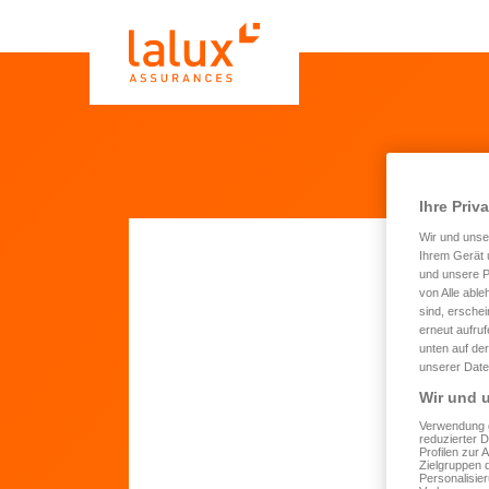
Ihre Priv
Wir und uns
Ihrem Gerät 
und unsere P
von Alle able
Ang
sind, erschei
erneut aufru
Wo
unten auf der
unserer Date
Wir und u
Vo
Verwendung g
reduzierter 
Profilen zur 
Zielgruppen 
Personalisie
N