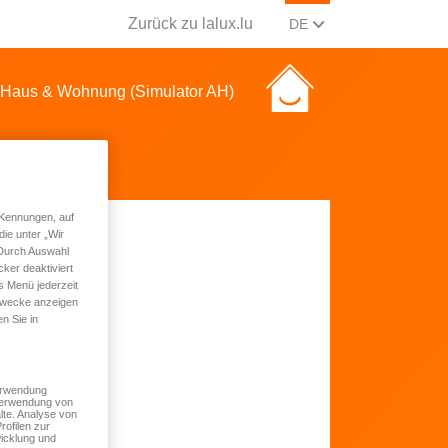
Zurück zu lalux.lu
AKTUELLE SPRACHE Ä
(DEUTSCH)
DE
Haus & Wohnung (Simulator AH)
 Kennungen, auf
ie unter „Wir
 Durch Auswahl
ker deaktiviert
s Menü jederzeit
 Zwecke anzeigen
n Sie in
Verwendung
 Verwendung von
lte. Analyse von
rofilen zur
icklung und