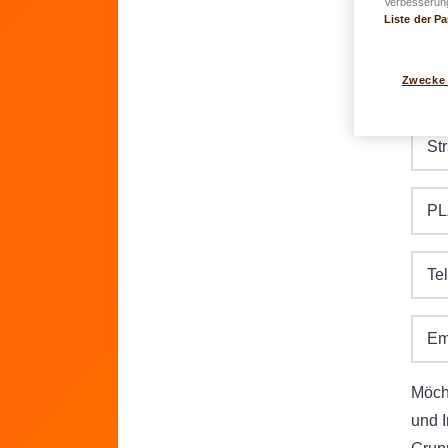
Verbesserung
Liste der Pa
Ge
Zwecke
TT.MM
St
PL
Te
Em
Möcht
und 