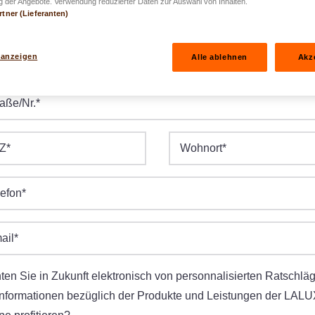
 der Angebote. Verwendung reduzierter Daten zur Auswahl von Inhalten.
rtner (Lieferanten)
burtsdatum
*
 anzeigen
Alle ablehnen
Akz
.JJJJ
raße/Nr.
*
Z
*
Wohnort
*
lefon
*
ail
*
en Sie in Zukunft elektronisch von personnalisierten Ratschlä
Informationen bezüglich der Produkte und Leistungen der LALU