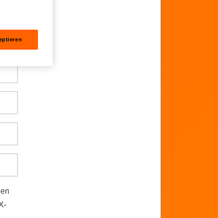
eptieren
gen
X-