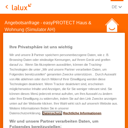
AKTUEL
(DEU
DE
LALUX Assurances
Angebotsanfrage - easyPROTECT Haus &
Wohnung (Simulator AH)
Ihre Privatsphäre ist uns wichtig
Wir und unsere
3
Partner speichern personenbezogene Daten, wie z. B.
Browsing-Daten oder eindeutige Kennungen, auf Ihrem Gerät und greifen
darauf zu . Wenn Sie Akzeptieren auswählen, können die Tracking-
Angebotsanfrage für eine
Technologien die unter „Wir und unsere Partner verarbeiten Daten, um
Folgendes bereitzustellen“ genannten Zwecke unterstützen. . Durch Auswahl
Hausrat- und
von Alle ablehnen oder durch Widerruf Ihrer Einwilligung werden diese
Technologien deaktiviert. Wenn Tracker deaktiviert sind, erscheinen
Wohnungsversicherung
möglicherweise Inhalte und Anzeigen, die für Sie weniger relevant sind. Sie
können dieses Menü jederzeit erneut aufrufen, um Ihre Auswahl zu ändern
oder Ihre Einwilligung zu widerrufen, indem Sie auf den Link Zwecke anzeigen
Vorname
*
unten auf der Webseite klicken. Ihre Wahl wirkt sich auf unsere/n Website aus.
Weitere Informationen finden Sie in unserer
Datenschutzerklärung.
Datenschutz
Rechtliche Informationen
Name
*
Wir und unsere Partner verarbeiten Daten, um
Folgendes bereitzustellen: