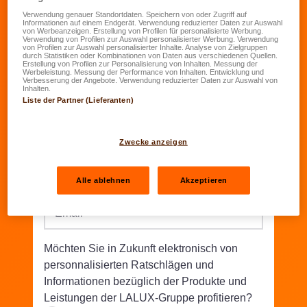
Verwendung genauer Standortdaten. Speichern von oder Zugriff auf
Informationen auf einem Endgerät. Verwendung reduzierter Daten zur Auswahl
Geburtsdatum
*
von Werbeanzeigen. Erstellung von Profilen für personalisierte Werbung.
Verwendung von Profilen zur Auswahl personalisierter Werbung. Verwendung
TT.MM.JJJJ
von Profilen zur Auswahl personalisierter Inhalte. Analyse von Zielgruppen
durch Statistiken oder Kombinationen von Daten aus verschiedenen Quellen.
Erstellung von Profilen zur Personalisierung von Inhalten. Messung der
Werbeleistung. Messung der Performance von Inhalten. Entwicklung und
Straße/Nr.
*
Verbesserung der Angebote. Verwendung reduzierter Daten zur Auswahl von
Inhalten.
Liste der Partner (Lieferanten)
PLZ
*
Wohnort
*
Zwecke anzeigen
Telefon
*
Alle ablehnen
Akzeptieren
Email
*
Möchten Sie in Zukunft elektronisch von
personnalisierten Ratschlägen und
Informationen bezüglich der Produkte und
Leistungen der LALUX-Gruppe profitieren?