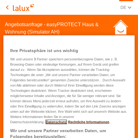
AKTUEL
(DEU
DE
LALUX Assurances
Angebotsanfrage - easyPROTECT Haus &
Wohnung (Simulator AH)
Ihre Privatsphäre ist uns wichtig
Wir und unsere
3
Partner speichern personenbezogene Daten, wie z. B.
Browsing-Daten oder eindeutige Kennungen, auf Ihrem Gerät und greifen
darauf zu . Wenn Sie Akzeptieren auswählen, können die Tracking-
Angebotsanfrage für eine
Technologien die unter „Wir und unsere Partner verarbeiten Daten, um
Folgendes bereitzustellen“ genannten Zwecke unterstützen. . Durch Auswahl
Hausrat- und
von Alle ablehnen oder durch Widerruf Ihrer Einwilligung werden diese
Technologien deaktiviert. Wenn Tracker deaktiviert sind, erscheinen
Wohnungsversicherung
möglicherweise Inhalte und Anzeigen, die für Sie weniger relevant sind. Sie
können dieses Menü jederzeit erneut aufrufen, um Ihre Auswahl zu ändern
oder Ihre Einwilligung zu widerrufen, indem Sie auf den Link Zwecke anzeigen
Vorname
*
unten auf der Webseite klicken. Ihre Wahl wirkt sich auf unsere/n Website aus.
Weitere Informationen finden Sie in unserer
Datenschutzerklärung.
Datenschutz
Rechtliche Informationen
Name
*
Wir und unsere Partner verarbeiten Daten, um
Folgendes bereitzustellen: