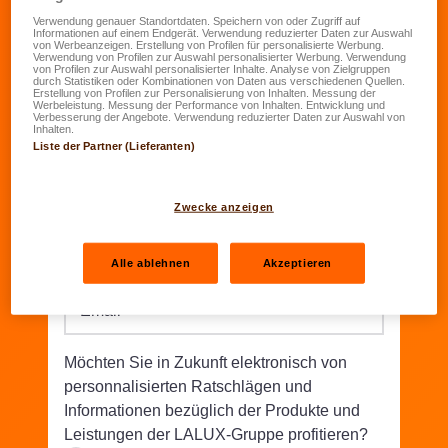
Verwendung genauer Standortdaten. Speichern von oder Zugriff auf
Informationen auf einem Endgerät. Verwendung reduzierter Daten zur Auswahl
Geburtsdatum
*
von Werbeanzeigen. Erstellung von Profilen für personalisierte Werbung.
Verwendung von Profilen zur Auswahl personalisierter Werbung. Verwendung
TT.MM.JJJJ
von Profilen zur Auswahl personalisierter Inhalte. Analyse von Zielgruppen
durch Statistiken oder Kombinationen von Daten aus verschiedenen Quellen.
Erstellung von Profilen zur Personalisierung von Inhalten. Messung der
Werbeleistung. Messung der Performance von Inhalten. Entwicklung und
Straße/Nr.
*
Verbesserung der Angebote. Verwendung reduzierter Daten zur Auswahl von
Inhalten.
Liste der Partner (Lieferanten)
PLZ
*
Wohnort
*
Zwecke anzeigen
Telefon
*
Alle ablehnen
Akzeptieren
Email
*
Möchten Sie in Zukunft elektronisch von
personnalisierten Ratschlägen und
Informationen bezüglich der Produkte und
Leistungen der LALUX-Gruppe profitieren?