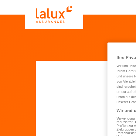
Ihre Priv
Wir und uns
Ihrem Gerät 
und unsere P
von Alle able
Ang
sind, erschei
erneut aufru
Wo
unten auf der
unserer Date
Wir und u
Vo
Verwendung g
reduzierter 
Profilen zur 
Zielgruppen 
Personalisie
N