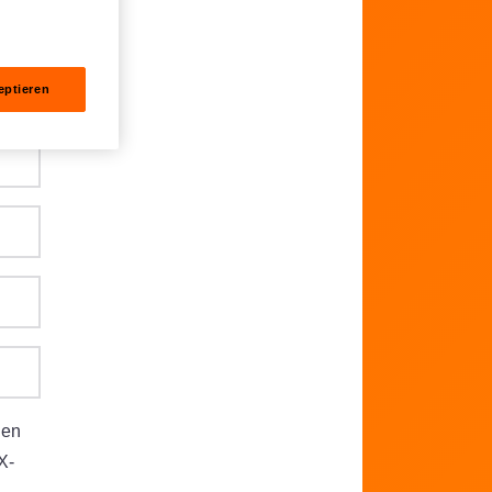
eptieren
gen
X-