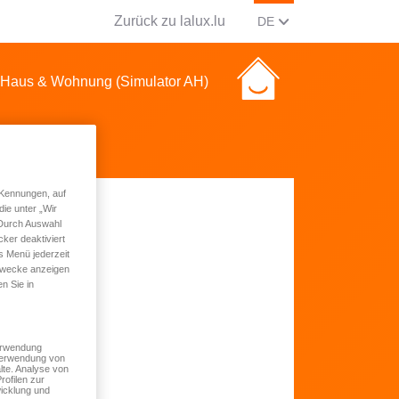
Zurück zu lalux.lu
AKTUELLE SPRACHE Ä
(DEUTSCH)
DE
Haus & Wohnung (Simulator AH)
 Kennungen, auf
ie unter „Wir
 Durch Auswahl
ker deaktiviert
s Menü jederzeit
 Zwecke anzeigen
n Sie in
Verwendung
 Verwendung von
lte. Analyse von
rofilen zur
icklung und