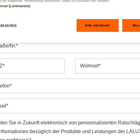
 der Angebote. Verwendung reduzierter Daten zur Auswahl von Inhalten.
rtner (Lieferanten)
burtsdatum
*
 anzeigen
Alle ablehnen
Akz
.JJJJ
raße/Nr.
*
Z
*
Wohnort
*
lefon
*
ail
*
en Sie in Zukunft elektronisch von personnalisierten Ratschlä
Informationen bezüglich der Produkte und Leistungen der LALU