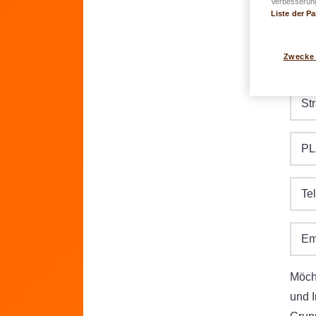
Verbesserung
Liste der Pa
Ge
Zwecke
TT.MM
St
PL
Te
Em
Möcht
und 