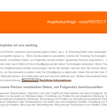
Angebotsanfrage - easyPROTECT 
atsphäre ist uns wichtig
ere
3
Partner speichern personenbezogene Daten, wie z. B. Browsing-Daten oder eindeutige
und greifen darauf zu . Wenn Sie Akzeptieren auswählen, können die Tracking-Technologien d
artner verarbeiten Daten, um Folgendes bereitzustellen“ genannten Zwecke unterstützen. .
hnen oder durch Widerruf Ihrer Einwilligung werden diese Technologien deaktiviert. Wenn Trac
ebotsanfrage für eine Hausrat- und
nen möglicherweise Inhalte und Anzeigen, die für Sie weniger relevant sind. Sie können diese
fen, um Ihre Auswahl zu ändern oder Ihre Einwilligung zu widerrufen, indem Sie auf den Link
hnungsversicherung
 Webseite klicken. Ihre Wahl wirkt sich auf unsere/n Website aus. Weitere Informationen finde
nschutzerklärung.
Datenschutz
Rechtliche Informationen
nsere Partner verarbeiten Daten, um Folgendes bereitzustellen:
rname
*
enauer Standortdaten. Speichern von oder Zugriff auf Informationen auf einem Endgerät. 
Daten zur Auswahl von Werbeanzeigen. Erstellung von Profilen für personalisierte Werbung.
Auswahl personalisierter Werbung. Verwendung von Profilen zur Auswahl personalisierter Inha
durch Statistiken oder Kombinationen von Daten aus verschiedenen Quellen. Erstellung von P
rung von Inhalten. Messung der Werbeleistung. Messung der Performance von Inhalten. Entw
ame
*