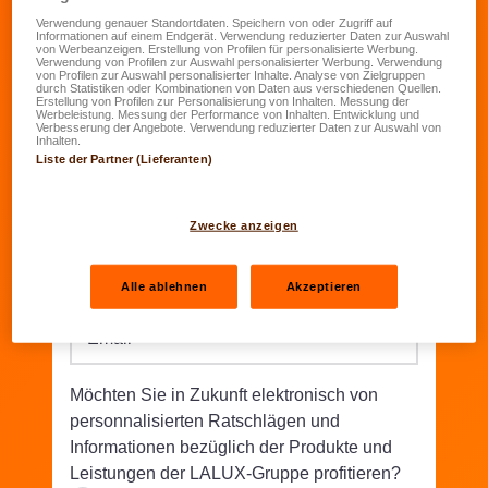
Verwendung genauer Standortdaten. Speichern von oder Zugriff auf
Informationen auf einem Endgerät. Verwendung reduzierter Daten zur Auswahl
Geburtsdatum
*
von Werbeanzeigen. Erstellung von Profilen für personalisierte Werbung.
Verwendung von Profilen zur Auswahl personalisierter Werbung. Verwendung
TT.MM.JJJJ
von Profilen zur Auswahl personalisierter Inhalte. Analyse von Zielgruppen
durch Statistiken oder Kombinationen von Daten aus verschiedenen Quellen.
Erstellung von Profilen zur Personalisierung von Inhalten. Messung der
Werbeleistung. Messung der Performance von Inhalten. Entwicklung und
Straße/Nr.
*
Verbesserung der Angebote. Verwendung reduzierter Daten zur Auswahl von
Inhalten.
Liste der Partner (Lieferanten)
PLZ
*
Wohnort
*
Zwecke anzeigen
Telefon
*
Alle ablehnen
Akzeptieren
Email
*
Möchten Sie in Zukunft elektronisch von
personnalisierten Ratschlägen und
Informationen bezüglich der Produkte und
Leistungen der LALUX-Gruppe profitieren?