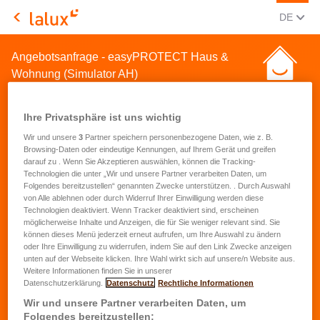
AKTUEL
(DEU
DE
LALUX Assurances
Angebotsanfrage - easyPROTECT Haus &
Wohnung (Simulator AH)
Ihre Privatsphäre ist uns wichtig
Wir und unsere
3
Partner speichern personenbezogene Daten, wie z. B.
Browsing-Daten oder eindeutige Kennungen, auf Ihrem Gerät und greifen
darauf zu . Wenn Sie Akzeptieren auswählen, können die Tracking-
Angebotsanfrage für eine
Technologien die unter „Wir und unsere Partner verarbeiten Daten, um
Folgendes bereitzustellen“ genannten Zwecke unterstützen. . Durch Auswahl
Hausrat- und
von Alle ablehnen oder durch Widerruf Ihrer Einwilligung werden diese
Technologien deaktiviert. Wenn Tracker deaktiviert sind, erscheinen
Wohnungsversicherung
möglicherweise Inhalte und Anzeigen, die für Sie weniger relevant sind. Sie
können dieses Menü jederzeit erneut aufrufen, um Ihre Auswahl zu ändern
oder Ihre Einwilligung zu widerrufen, indem Sie auf den Link Zwecke anzeigen
Vorname
*
unten auf der Webseite klicken. Ihre Wahl wirkt sich auf unsere/n Website aus.
Weitere Informationen finden Sie in unserer
Datenschutzerklärung.
Datenschutz
Rechtliche Informationen
Name
*
Wir und unsere Partner verarbeiten Daten, um
Folgendes bereitzustellen: