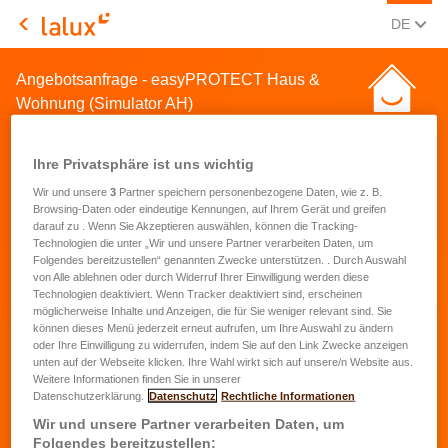
AKTUEL
(DEU
DE
LALUX Assurances
Angebotsanfrage - easyPROTECT Haus &
Wohnung (Simulator AH)
Ihre Privatsphäre ist uns wichtig
Wir und unsere
3
Partner speichern personenbezogene Daten, wie z. B.
Browsing-Daten oder eindeutige Kennungen, auf Ihrem Gerät und greifen
darauf zu . Wenn Sie Akzeptieren auswählen, können die Tracking-
Angebotsanfrage für eine
Technologien die unter „Wir und unsere Partner verarbeiten Daten, um
Folgendes bereitzustellen“ genannten Zwecke unterstützen. . Durch Auswahl
Hausrat- und
von Alle ablehnen oder durch Widerruf Ihrer Einwilligung werden diese
Technologien deaktiviert. Wenn Tracker deaktiviert sind, erscheinen
Wohnungsversicherung
möglicherweise Inhalte und Anzeigen, die für Sie weniger relevant sind. Sie
können dieses Menü jederzeit erneut aufrufen, um Ihre Auswahl zu ändern
oder Ihre Einwilligung zu widerrufen, indem Sie auf den Link Zwecke anzeigen
Vorname
*
unten auf der Webseite klicken. Ihre Wahl wirkt sich auf unsere/n Website aus.
Weitere Informationen finden Sie in unserer
Datenschutzerklärung.
Datenschutz
Rechtliche Informationen
Name
*
Wir und unsere Partner verarbeiten Daten, um
Folgendes bereitzustellen: