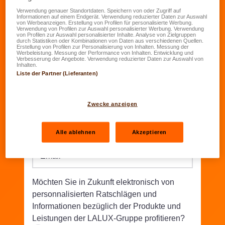
Verwendung genauer Standortdaten. Speichern von oder Zugriff auf
Informationen auf einem Endgerät. Verwendung reduzierter Daten zur Auswahl
Geburtsdatum
*
von Werbeanzeigen. Erstellung von Profilen für personalisierte Werbung.
Verwendung von Profilen zur Auswahl personalisierter Werbung. Verwendung
TT.MM.JJJJ
von Profilen zur Auswahl personalisierter Inhalte. Analyse von Zielgruppen
durch Statistiken oder Kombinationen von Daten aus verschiedenen Quellen.
Erstellung von Profilen zur Personalisierung von Inhalten. Messung der
Werbeleistung. Messung der Performance von Inhalten. Entwicklung und
Straße/Nr.
*
Verbesserung der Angebote. Verwendung reduzierter Daten zur Auswahl von
Inhalten.
Liste der Partner (Lieferanten)
PLZ
*
Wohnort
*
Zwecke anzeigen
Telefon
*
Alle ablehnen
Akzeptieren
Email
*
Möchten Sie in Zukunft elektronisch von
personnalisierten Ratschlägen und
Informationen bezüglich der Produkte und
Leistungen der LALUX-Gruppe profitieren?