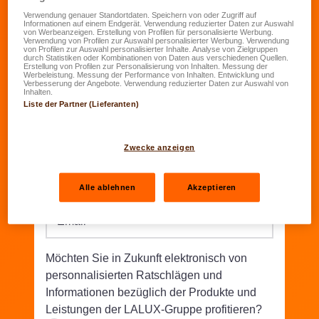
Verwendung genauer Standortdaten. Speichern von oder Zugriff auf
Informationen auf einem Endgerät. Verwendung reduzierter Daten zur Auswahl
Geburtsdatum
*
von Werbeanzeigen. Erstellung von Profilen für personalisierte Werbung.
Verwendung von Profilen zur Auswahl personalisierter Werbung. Verwendung
TT.MM.JJJJ
von Profilen zur Auswahl personalisierter Inhalte. Analyse von Zielgruppen
durch Statistiken oder Kombinationen von Daten aus verschiedenen Quellen.
Erstellung von Profilen zur Personalisierung von Inhalten. Messung der
Werbeleistung. Messung der Performance von Inhalten. Entwicklung und
Straße/Nr.
*
Verbesserung der Angebote. Verwendung reduzierter Daten zur Auswahl von
Inhalten.
Liste der Partner (Lieferanten)
PLZ
*
Wohnort
*
Zwecke anzeigen
Telefon
*
Alle ablehnen
Akzeptieren
Email
*
Möchten Sie in Zukunft elektronisch von
personnalisierten Ratschlägen und
Informationen bezüglich der Produkte und
Leistungen der LALUX-Gruppe profitieren?