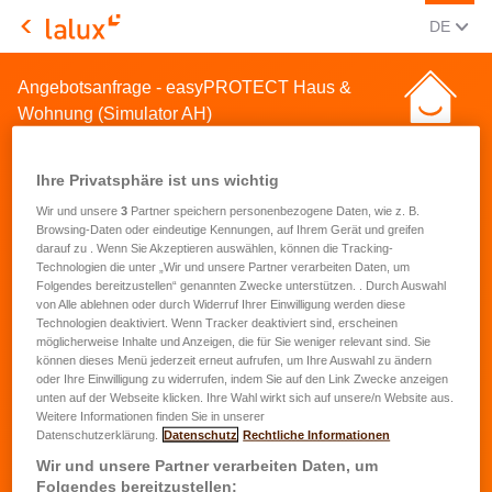
AKTUEL
(DEU
DE
LALUX Assurances
Angebotsanfrage - easyPROTECT Haus &
Wohnung (Simulator AH)
Ihre Privatsphäre ist uns wichtig
Wir und unsere
3
Partner speichern personenbezogene Daten, wie z. B.
Browsing-Daten oder eindeutige Kennungen, auf Ihrem Gerät und greifen
darauf zu . Wenn Sie Akzeptieren auswählen, können die Tracking-
Angebotsanfrage für eine
Technologien die unter „Wir und unsere Partner verarbeiten Daten, um
Folgendes bereitzustellen“ genannten Zwecke unterstützen. . Durch Auswahl
Hausrat- und
von Alle ablehnen oder durch Widerruf Ihrer Einwilligung werden diese
Technologien deaktiviert. Wenn Tracker deaktiviert sind, erscheinen
Wohnungsversicherung
möglicherweise Inhalte und Anzeigen, die für Sie weniger relevant sind. Sie
können dieses Menü jederzeit erneut aufrufen, um Ihre Auswahl zu ändern
oder Ihre Einwilligung zu widerrufen, indem Sie auf den Link Zwecke anzeigen
Vorname
*
unten auf der Webseite klicken. Ihre Wahl wirkt sich auf unsere/n Website aus.
Weitere Informationen finden Sie in unserer
Datenschutzerklärung.
Datenschutz
Rechtliche Informationen
Name
*
Wir und unsere Partner verarbeiten Daten, um
Folgendes bereitzustellen: