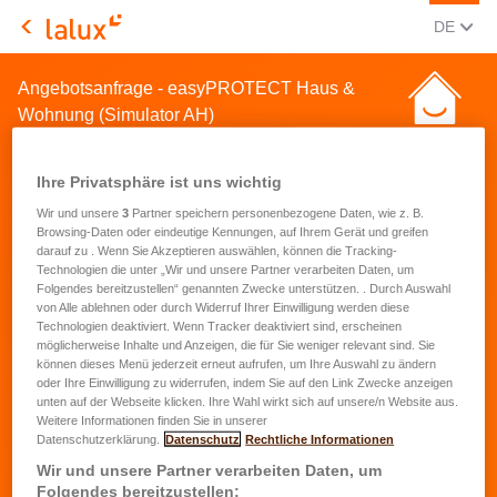
AKTUEL
(DEU
DE
LALUX Assurances
Angebotsanfrage - easyPROTECT Haus &
Wohnung (Simulator AH)
Ihre Privatsphäre ist uns wichtig
Wir und unsere
3
Partner speichern personenbezogene Daten, wie z. B.
Browsing-Daten oder eindeutige Kennungen, auf Ihrem Gerät und greifen
darauf zu . Wenn Sie Akzeptieren auswählen, können die Tracking-
Angebotsanfrage für eine
Technologien die unter „Wir und unsere Partner verarbeiten Daten, um
Folgendes bereitzustellen“ genannten Zwecke unterstützen. . Durch Auswahl
Hausrat- und
von Alle ablehnen oder durch Widerruf Ihrer Einwilligung werden diese
Technologien deaktiviert. Wenn Tracker deaktiviert sind, erscheinen
Wohnungsversicherung
möglicherweise Inhalte und Anzeigen, die für Sie weniger relevant sind. Sie
können dieses Menü jederzeit erneut aufrufen, um Ihre Auswahl zu ändern
oder Ihre Einwilligung zu widerrufen, indem Sie auf den Link Zwecke anzeigen
Vorname
*
unten auf der Webseite klicken. Ihre Wahl wirkt sich auf unsere/n Website aus.
Weitere Informationen finden Sie in unserer
Datenschutzerklärung.
Datenschutz
Rechtliche Informationen
Name
*
Wir und unsere Partner verarbeiten Daten, um
Folgendes bereitzustellen: