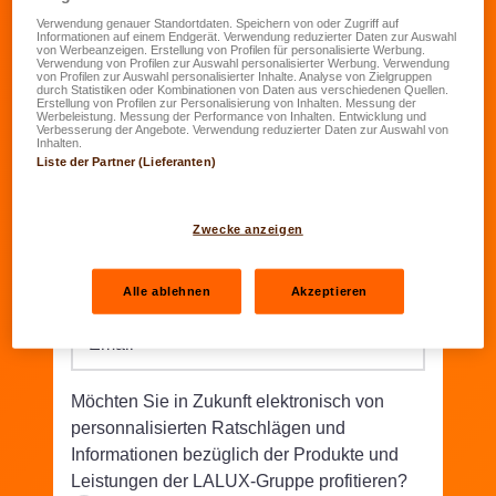
Verwendung genauer Standortdaten. Speichern von oder Zugriff auf
Informationen auf einem Endgerät. Verwendung reduzierter Daten zur Auswahl
Geburtsdatum
*
von Werbeanzeigen. Erstellung von Profilen für personalisierte Werbung.
Verwendung von Profilen zur Auswahl personalisierter Werbung. Verwendung
TT.MM.JJJJ
von Profilen zur Auswahl personalisierter Inhalte. Analyse von Zielgruppen
durch Statistiken oder Kombinationen von Daten aus verschiedenen Quellen.
Erstellung von Profilen zur Personalisierung von Inhalten. Messung der
Werbeleistung. Messung der Performance von Inhalten. Entwicklung und
Straße/Nr.
*
Verbesserung der Angebote. Verwendung reduzierter Daten zur Auswahl von
Inhalten.
Liste der Partner (Lieferanten)
PLZ
*
Wohnort
*
Zwecke anzeigen
Telefon
*
Alle ablehnen
Akzeptieren
Email
*
Möchten Sie in Zukunft elektronisch von
personnalisierten Ratschlägen und
Informationen bezüglich der Produkte und
Leistungen der LALUX-Gruppe profitieren?