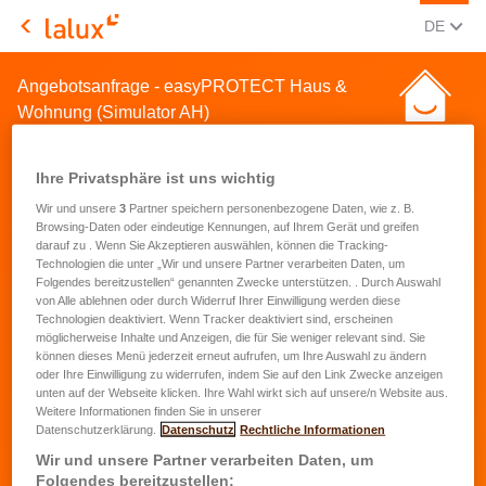
AKTUEL
(DEU
DE
LALUX Assurances
Angebotsanfrage - easyPROTECT Haus &
Wohnung (Simulator AH)
Ihre Privatsphäre ist uns wichtig
Wir und unsere
3
Partner speichern personenbezogene Daten, wie z. B.
Browsing-Daten oder eindeutige Kennungen, auf Ihrem Gerät und greifen
darauf zu . Wenn Sie Akzeptieren auswählen, können die Tracking-
Angebotsanfrage für eine
Technologien die unter „Wir und unsere Partner verarbeiten Daten, um
Folgendes bereitzustellen“ genannten Zwecke unterstützen. . Durch Auswahl
Hausrat- und
von Alle ablehnen oder durch Widerruf Ihrer Einwilligung werden diese
Technologien deaktiviert. Wenn Tracker deaktiviert sind, erscheinen
Wohnungsversicherung
möglicherweise Inhalte und Anzeigen, die für Sie weniger relevant sind. Sie
können dieses Menü jederzeit erneut aufrufen, um Ihre Auswahl zu ändern
oder Ihre Einwilligung zu widerrufen, indem Sie auf den Link Zwecke anzeigen
Vorname
*
unten auf der Webseite klicken. Ihre Wahl wirkt sich auf unsere/n Website aus.
Weitere Informationen finden Sie in unserer
Datenschutzerklärung.
Datenschutz
Rechtliche Informationen
Name
*
Wir und unsere Partner verarbeiten Daten, um
Folgendes bereitzustellen: