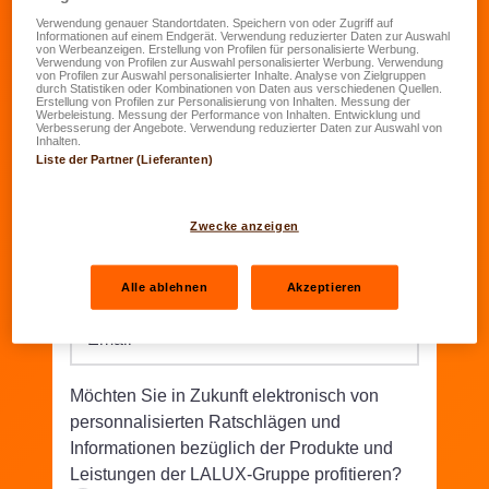
Verwendung genauer Standortdaten. Speichern von oder Zugriff auf
Informationen auf einem Endgerät. Verwendung reduzierter Daten zur Auswahl
Geburtsdatum
*
von Werbeanzeigen. Erstellung von Profilen für personalisierte Werbung.
Verwendung von Profilen zur Auswahl personalisierter Werbung. Verwendung
TT.MM.JJJJ
von Profilen zur Auswahl personalisierter Inhalte. Analyse von Zielgruppen
durch Statistiken oder Kombinationen von Daten aus verschiedenen Quellen.
Erstellung von Profilen zur Personalisierung von Inhalten. Messung der
Werbeleistung. Messung der Performance von Inhalten. Entwicklung und
Straße/Nr.
*
Verbesserung der Angebote. Verwendung reduzierter Daten zur Auswahl von
Inhalten.
Liste der Partner (Lieferanten)
PLZ
*
Wohnort
*
Zwecke anzeigen
Telefon
*
Alle ablehnen
Akzeptieren
Email
*
Möchten Sie in Zukunft elektronisch von
personnalisierten Ratschlägen und
Informationen bezüglich der Produkte und
Leistungen der LALUX-Gruppe profitieren?