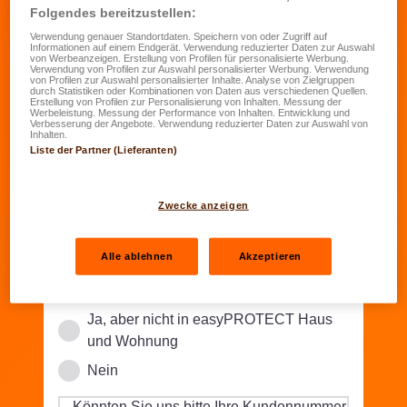
Folgendes bereitzustellen:
€)
*
Verwendung genauer Standortdaten. Speichern von oder Zugriff auf
Informationen auf einem Endgerät. Verwendung reduzierter Daten zur Auswahl
Möchten Sie einen Schutz gegen
von Werbeanzeigen. Erstellung von Profilen für personalisierte Werbung.
Verwendung von Profilen zur Auswahl personalisierter Werbung. Verwendung
Personenschäden für Fahrer und Passagiere
von Profilen zur Auswahl personalisierter Inhalte. Analyse von Zielgruppen
durch Statistiken oder Kombinationen von Daten aus verschiedenen Quellen.
hinzufügen?
*
Erstellung von Profilen zur Personalisierung von Inhalten. Messung der
Werbeleistung. Messung der Performance von Inhalten. Entwicklung und
Ja
Verbesserung der Angebote. Verwendung reduzierter Daten zur Auswahl von
Inhalten.
Liste der Partner (Lieferanten)
Nein
Sind Sie bereits LALUX Kunde?
Zwecke anzeigen
Sind Sie bereits Kunde der LALUX-Gruppe?
*
Alle ablehnen
Akzeptieren
Ja, ich habe eine easyPROTECT Haus
und Wohnung
Ja, aber nicht in easyPROTECT Haus
und Wohnung
Nein
Könnten Sie uns bitte Ihre Kundennummer