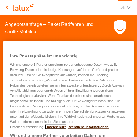
AKTUEL
(DEU
DE
LALUX Assurances
Angebotsanfrage – Paket Radfahren und
sanfte Mobilität
Ihre Privatsphäre ist uns wichtig
Wir und unsere
3
Partner speichern personenbezogene Daten, wie z. B.
Browsing-Daten oder eindeutige Kennungen, auf Ihrem Gerät und greifen
Ihr Versicherungsbedürfnis
darauf zu . Wenn Sie Akzeptieren auswählen, können die Tracking-
Technologien die unter „Wir und unsere Partner verarbeiten Daten, um
Folgendes bereitzustellen“ genannten Zwecke unterstützen. . Durch Auswahl
Was möchten Sie versichern?
von Alle ablehnen oder durch Widerruf Ihrer Einwilligung werden diese
Technologien deaktiviert. Wenn Tracker deaktiviert sind, erscheinen
Wählen Sie, welchen Typ Fahrad/Fahrräder
möglicherweise Inhalte und Anzeigen, die für Sie weniger relevant sind. Sie
können dieses Menü jederzeit erneut aufrufen, um Ihre Auswahl zu ändern
Sie versichern möchten:
*
oder Ihre Einwilligung zu widerrufen, indem Sie auf den Link Zwecke anzeigen
Ein klassisches Fahrrad
unten auf der Webseite klicken. Ihre Wahl wirkt sich auf unsere/n Website aus.
Weitere Informationen finden Sie in unserer
Ein Elektrofahrrad
Datenschutzerklärung.
Datenschutz
Rechtliche Informationen
Wir und unsere Partner verarbeiten Daten, um
Gesamt-Einkaufspreiss Ihres Fahrrads (in