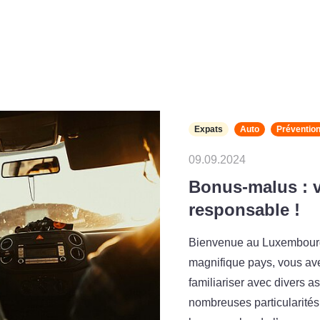
Expats
Auto
Préventio
09.09.2024
Bonus-malus : v
responsable !
Bienvenue au Luxembourg 
magnifique pays, vous a
familiariser avec divers as
nombreuses particularité