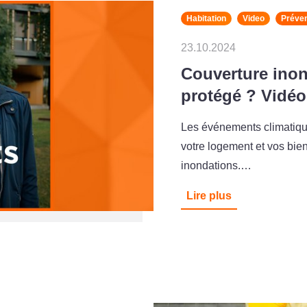
Habitation
Video
Préven
23.10.2024
Couverture inon
protégé ? Vidéo
Les événements climatique
votre logement et vos bi
inondations.…
Lire plus