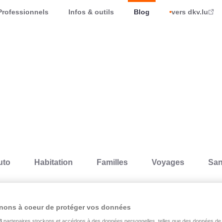
Professionnels
Infos & outils
Blog
vers dkv.lu
uto
Habitation
Familles
Voyages
San
Auto
Prévention
nons à coeur de protéger vos données
27.01.2025
3
partenaires stockons et accédons à des données personnelles, telles que des données de 