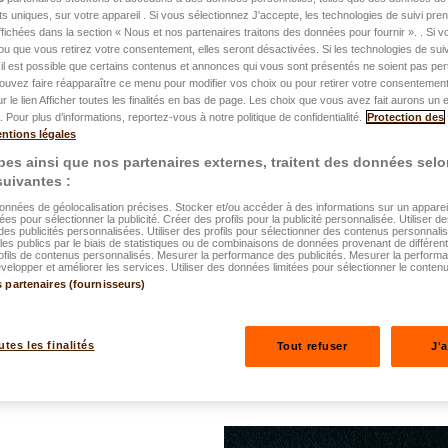
nts uniques, sur votre appareil . Si vous sélectionnez J'accepte, les technologies de suivi pr
Tout savoir sur
 affichées dans la section « Nous et nos partenaires traitons des données pour fournir ». . Si 
ou que vous retirez votre consentement, elles seront désactivées. Si les technologies de suiv
Luxembourg
il est possible que certains contenus et annonces qui vous sont présentés ne soient pas per
ouvez faire réapparaître ce menu pour modifier vos choix ou pour retirer votre consentemen
ur le lien Afficher toutes les finalités en bas de page. Les choix que vous avez fait aurons un e
L’assurance auto peut par
 Pour plus d’informations, reportez-vous à notre politique de confidentialité.
Protection des
ntions légales
vous protéger sur la rout
es ainsi que nos partenaires externes, traitent des données selo
conducteur expérimenté, ve
 suivantes :
que vous preniez bientôt l
données de géolocalisation précises. Stocker et/ou accéder à des informations sur un appareil.
ées pour sélectionner la publicité. Créer des profils pour la publicité personnalisée. Utiliser de
et simple pour tout compr
des publicités personnalisées. Utiliser des profils pour sélectionner des contenus personnali
es publics par le biais de statistiques ou de combinaisons de données provenant de différen
ofils de contenus personnalisés. Mesurer la performance des publicités. Mesurer la perform
elopper et améliorer les services. Utiliser des données limitées pour sélectionner le contenu
Lire plus
s partenaires (fournisseurs)
utes les finalités
Tout refuser
J'