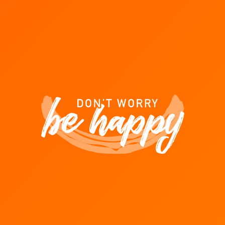
LALUX
ram de LALUX