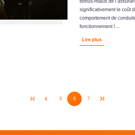
bonus-malus de l’assuran
significativement le coût 
comportement de conduite
fonctionnement !…
Lire plus
Pagination
5
6
7
Page
Page
Page