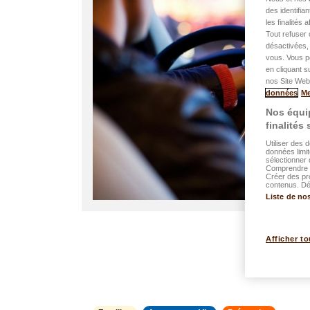
des identifia
les finalités
Tout refuser 
désactivées, 
vous. Vous p
en cliquant s
nos Site Web.
données
Me
Nos équip
finalités
Utiliser des 
données limit
sélectionner 
Comprendre l
Créer des pr
contenus. Dév
Liste de no
Afficher to