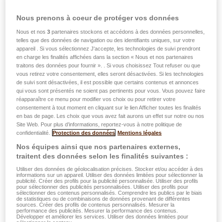
Nous prenons à coeur de protéger vos données
Nous et nos
3
partenaires stockons et accédons à des données personnelles,
telles que des données de navigation ou des identifiants uniques, sur votre
appareil . Si vous sélectionnez J'accepte, les technologies de suivi prendront
en charge les finalités affichées dans la section « Nous et nos partenaires
traitons des données pour fournir ». . Si vous choisissez Tout refuser ou que
Nouveaux produits
Actualité DKV
vous retirez votre consentement, elles seront désactivées. Si les technologies
de suivi sont désactivées, il est possible que certains contenus et annonces
05.06.2023
qui vous sont présentés ne soient pas pertinents pour vous. Vous pouvez faire
réapparaître ce menu pour modifier vos choix ou pour retirer votre
Campagne EASY HEALTH 2023
consentement à tout moment en cliquant sur le lien Afficher toutes les finalités
en bas de page. Les choix que vous avez fait aurons un effet sur notre ou nos
Lire plus
Site Web. Pour plus d’informations, reportez-vous à notre politique de
confidentialité.
Protection des données
Mentions légales
Nos équipes ainsi que nos partenaires externes,
traitent des données selon les finalités suivantes :
Utiliser des données de géolocalisation précises. Stocker et/ou accéder à des
informations sur un appareil. Utiliser des données limitées pour sélectionner la
publicité. Créer des profils pour la publicité personnalisée. Utiliser des profils
pour sélectionner des publicités personnalisées. Utiliser des profils pour
sélectionner des contenus personnalisés. Comprendre les publics par le biais
de statistiques ou de combinaisons de données provenant de différentes
sources. Créer des profils de contenus personnalisés. Mesurer la
performance des publicités. Mesurer la performance des contenus.
Développer et améliorer les services. Utiliser des données limitées pour