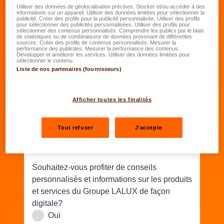
Date de naissance
*
Utiliser des données de géolocalisation précises. Stocker et/ou accéder à des
informations sur un appareil. Utiliser des données limitées pour sélectionner la
publicité. Créer des profils pour la publicité personnalisée. Utiliser des profils
JJ.MM.AAAA
pour sélectionner des publicités personnalisées. Utiliser des profils pour
sélectionner des contenus personnalisés. Comprendre les publics par le biais
de statistiques ou de combinaisons de données provenant de différentes
sources. Créer des profils de contenus personnalisés. Mesurer la
Rue/N°
*
performance des publicités. Mesurer la performance des contenus.
Développer et améliorer les services. Utiliser des données limitées pour
sélectionner le contenu.
Liste de nos partenaires (fournisseurs)
Code postal
*
Lieu
*
Afficher toutes les finalités
Téléphone
*
Tout refuser
J'accepte
Email
*
Souhaitez-vous profiter de conseils
personnalisés et informations sur les produits
et services du Groupe LALUX de façon
digitale?
Oui