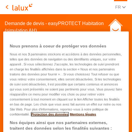
CHANGE
(FRA
FR
LALUX Assurances
Demande de devis - easyPROTECT Habitation
(simulation AH)
Nous prenons à coeur de protéger vos données
Nous et nos
3
partenaires stockons et accédons à des données personnelles,
telles que des données de navigation ou des identifiants uniques, sur votre
appareil . Si vous sélectionnez J'accepte, les technologies de suivi prendront
en charge les finalités affichées dans la section « Nous et nos partenaires
Demande de devis pour une
traitons des données pour fournir ». . Si vous choisissez Tout refuser ou que
vous retirez votre consentement, elles seront désactivées. Si les technologies
assurance habitation
de suivi sont désactivées, il est possible que certains contenus et annonces
qui vous sont présentés ne soient pas pertinents pour vous. Vous pouvez faire
réapparaître ce menu pour modifier vos choix ou pour retirer votre
Prénom
*
consentement à tout moment en cliquant sur le lien Afficher toutes les finalités
en bas de page. Les choix que vous avez fait aurons un effet sur notre ou nos
Site Web. Pour plus d’informations, reportez-vous à notre politique de
confidentialité.
Protection des données
Mentions légales
Nom
*
Nos équipes ainsi que nos partenaires externes,
traitent des données selon les finalités suivantes :