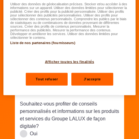
Date de naissance
*
Utiliser des données de géolocalisation précises. Stocker et/ou accéder à des
informations sur un appareil. Utiliser des données limitées pour sélectionner la
publicité. Créer des profils pour la publicité personnalisée. Utiliser des profils
JJ.MM.AAAA
pour sélectionner des publicités personnalisées. Utiliser des profils pour
sélectionner des contenus personnalisés. Comprendre les publics par le biais
de statistiques ou de combinaisons de données provenant de différentes
sources. Créer des profils de contenus personnalisés. Mesurer la
Rue/N°
*
performance des publicités. Mesurer la performance des contenus.
Développer et améliorer les services. Utiliser des données limitées pour
sélectionner le contenu.
Liste de nos partenaires (fournisseurs)
Code postal
*
Lieu
*
Afficher toutes les finalités
Téléphone
*
Tout refuser
J'accepte
Email
*
Souhaitez-vous profiter de conseils
personnalisés et informations sur les produits
et services du Groupe LALUX de façon
digitale?
Oui