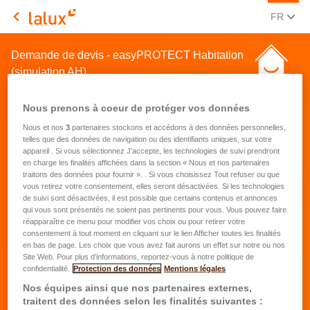
CHANGE
(FRA
FR
LALUX Assurances
Demande de devis - easyPROTECT Habitation
(simulation AH)
Nous prenons à coeur de protéger vos données
Nous et nos
3
partenaires stockons et accédons à des données personnelles,
telles que des données de navigation ou des identifiants uniques, sur votre
appareil . Si vous sélectionnez J'accepte, les technologies de suivi prendront
en charge les finalités affichées dans la section « Nous et nos partenaires
Demande de devis pour une
traitons des données pour fournir ». . Si vous choisissez Tout refuser ou que
vous retirez votre consentement, elles seront désactivées. Si les technologies
assurance habitation
de suivi sont désactivées, il est possible que certains contenus et annonces
qui vous sont présentés ne soient pas pertinents pour vous. Vous pouvez faire
réapparaître ce menu pour modifier vos choix ou pour retirer votre
Prénom
*
consentement à tout moment en cliquant sur le lien Afficher toutes les finalités
en bas de page. Les choix que vous avez fait aurons un effet sur notre ou nos
Site Web. Pour plus d’informations, reportez-vous à notre politique de
confidentialité.
Protection des données
Mentions légales
Nom
*
Nos équipes ainsi que nos partenaires externes,
traitent des données selon les finalités suivantes :