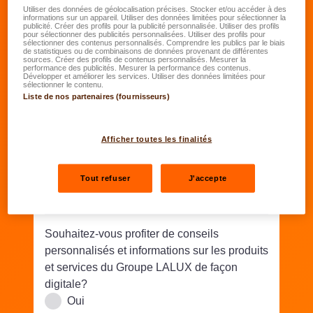
Date de naissance
*
Utiliser des données de géolocalisation précises. Stocker et/ou accéder à des
informations sur un appareil. Utiliser des données limitées pour sélectionner la
publicité. Créer des profils pour la publicité personnalisée. Utiliser des profils
JJ.MM.AAAA
pour sélectionner des publicités personnalisées. Utiliser des profils pour
sélectionner des contenus personnalisés. Comprendre les publics par le biais
de statistiques ou de combinaisons de données provenant de différentes
sources. Créer des profils de contenus personnalisés. Mesurer la
Rue/N°
*
performance des publicités. Mesurer la performance des contenus.
Développer et améliorer les services. Utiliser des données limitées pour
sélectionner le contenu.
Liste de nos partenaires (fournisseurs)
Code postal
*
Lieu
*
Afficher toutes les finalités
Téléphone
*
Tout refuser
J'accepte
Email
*
Souhaitez-vous profiter de conseils
personnalisés et informations sur les produits
et services du Groupe LALUX de façon
digitale?
Oui