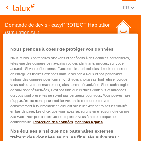
CHANGE
(FRA
FR
LALUX Assurances
Demande de devis - easyPROTECT Habitation
(simulation AH)
Nous prenons à coeur de protéger vos données
Nous et nos
3
partenaires stockons et accédons à des données personnelles,
telles que des données de navigation ou des identifiants uniques, sur votre
appareil . Si vous sélectionnez J'accepte, les technologies de suivi prendront
en charge les finalités affichées dans la section « Nous et nos partenaires
Demande de devis pour une
traitons des données pour fournir ». . Si vous choisissez Tout refuser ou que
vous retirez votre consentement, elles seront désactivées. Si les technologies
assurance habitation
de suivi sont désactivées, il est possible que certains contenus et annonces
qui vous sont présentés ne soient pas pertinents pour vous. Vous pouvez faire
réapparaître ce menu pour modifier vos choix ou pour retirer votre
Prénom
*
consentement à tout moment en cliquant sur le lien Afficher toutes les finalités
en bas de page. Les choix que vous avez fait aurons un effet sur notre ou nos
Site Web. Pour plus d’informations, reportez-vous à notre politique de
confidentialité.
Protection des données
Mentions légales
Nom
*
Nos équipes ainsi que nos partenaires externes,
traitent des données selon les finalités suivantes :