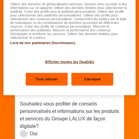
Date de naissance
*
Utiliser des données de géolocalisation précises. Stocker et/ou accéder à des
informations sur un appareil. Utiliser des données limitées pour sélectionner la
publicité. Créer des profils pour la publicité personnalisée. Utiliser des profils
JJ.MM.AAAA
pour sélectionner des publicités personnalisées. Utiliser des profils pour
sélectionner des contenus personnalisés. Comprendre les publics par le biais
de statistiques ou de combinaisons de données provenant de différentes
sources. Créer des profils de contenus personnalisés. Mesurer la
Rue/N°
*
performance des publicités. Mesurer la performance des contenus.
Développer et améliorer les services. Utiliser des données limitées pour
sélectionner le contenu.
Liste de nos partenaires (fournisseurs)
Code postal
*
Lieu
*
Afficher toutes les finalités
Téléphone
*
Tout refuser
J'accepte
Email
*
Souhaitez-vous profiter de conseils
personnalisés et informations sur les produits
et services du Groupe LALUX de façon
digitale?
Oui