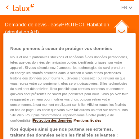
CHANGE
(FRA
FR
LALUX Assurances
Demande de devis - easyPROTECT Habitation
(simulation AH)
Nous prenons à coeur de protéger vos données
Nous et nos
3
partenaires stockons et accédons à des données personnelles,
telles que des données de navigation ou des identifiants uniques, sur votre
appareil . Si vous sélectionnez J'accepte, les technologies de suivi prendront
en charge les finalités affichées dans la section « Nous et nos partenaires
Demande de devis pour une
traitons des données pour fournir ». . Si vous choisissez Tout refuser ou que
vous retirez votre consentement, elles seront désactivées. Si les technologies
assurance habitation
de suivi sont désactivées, il est possible que certains contenus et annonces
qui vous sont présentés ne soient pas pertinents pour vous. Vous pouvez faire
réapparaître ce menu pour modifier vos choix ou pour retirer votre
Prénom
*
consentement à tout moment en cliquant sur le lien Afficher toutes les finalités
en bas de page. Les choix que vous avez fait aurons un effet sur notre ou nos
Site Web. Pour plus d’informations, reportez-vous à notre politique de
confidentialité.
Protection des données
Mentions légales
Nom
*
Nos équipes ainsi que nos partenaires externes,
traitent des données selon les finalités suivantes :