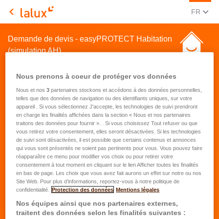
CHANGE
(FRA
FR
LALUX Assurances
Demande de devis - easyPROTECT Habitation
(simulation AH)
Nous prenons à coeur de protéger vos données
Nous et nos
3
partenaires stockons et accédons à des données personnelles,
telles que des données de navigation ou des identifiants uniques, sur votre
appareil . Si vous sélectionnez J'accepte, les technologies de suivi prendront
en charge les finalités affichées dans la section « Nous et nos partenaires
Demande de devis pour une
traitons des données pour fournir ». . Si vous choisissez Tout refuser ou que
vous retirez votre consentement, elles seront désactivées. Si les technologies
assurance habitation
de suivi sont désactivées, il est possible que certains contenus et annonces
qui vous sont présentés ne soient pas pertinents pour vous. Vous pouvez faire
réapparaître ce menu pour modifier vos choix ou pour retirer votre
Prénom
*
consentement à tout moment en cliquant sur le lien Afficher toutes les finalités
en bas de page. Les choix que vous avez fait aurons un effet sur notre ou nos
Site Web. Pour plus d’informations, reportez-vous à notre politique de
confidentialité.
Protection des données
Mentions légales
Nom
*
Nos équipes ainsi que nos partenaires externes,
traitent des données selon les finalités suivantes :