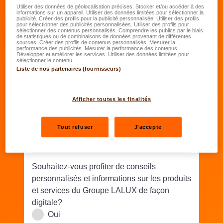
Date de naissance
*
Utiliser des données de géolocalisation précises. Stocker et/ou accéder à des
informations sur un appareil. Utiliser des données limitées pour sélectionner la
publicité. Créer des profils pour la publicité personnalisée. Utiliser des profils
JJ.MM.AAAA
pour sélectionner des publicités personnalisées. Utiliser des profils pour
sélectionner des contenus personnalisés. Comprendre les publics par le biais
de statistiques ou de combinaisons de données provenant de différentes
sources. Créer des profils de contenus personnalisés. Mesurer la
Rue/N°
*
performance des publicités. Mesurer la performance des contenus.
Développer et améliorer les services. Utiliser des données limitées pour
sélectionner le contenu.
Liste de nos partenaires (fournisseurs)
Code postal
*
Lieu
*
Afficher toutes les finalités
Téléphone
*
Tout refuser
J'accepte
Email
*
Souhaitez-vous profiter de conseils
personnalisés et informations sur les produits
et services du Groupe LALUX de façon
digitale?
Oui