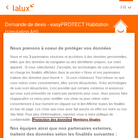
CHANGE
(FRA
FR
LALUX Assurances
Demande de devis - easyPROTECT Habitation
(simulation AH)
Nous prenons à coeur de protéger vos données
Nous et nos
3
partenaires stockons et accédons à des données personnelles,
telles que des données de navigation ou des identifiants uniques, sur votre
appareil . Si vous sélectionnez J'accepte, les technologies de suivi prendront
en charge les finalités affichées dans la section « Nous et nos partenaires
Demande de devis pour une
traitons des données pour fournir ». . Si vous choisissez Tout refuser ou que
vous retirez votre consentement, elles seront désactivées. Si les technologies
assurance habitation
de suivi sont désactivées, il est possible que certains contenus et annonces
qui vous sont présentés ne soient pas pertinents pour vous. Vous pouvez faire
réapparaître ce menu pour modifier vos choix ou pour retirer votre
Prénom
*
consentement à tout moment en cliquant sur le lien Afficher toutes les finalités
en bas de page. Les choix que vous avez fait aurons un effet sur notre ou nos
Site Web. Pour plus d’informations, reportez-vous à notre politique de
confidentialité.
Protection des données
Mentions légales
Nom
*
Nos équipes ainsi que nos partenaires externes,
traitent des données selon les finalités suivantes :