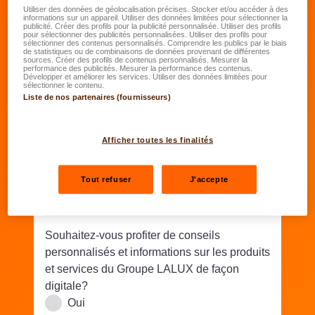
Date de naissance
*
Utiliser des données de géolocalisation précises. Stocker et/ou accéder à des
informations sur un appareil. Utiliser des données limitées pour sélectionner la
publicité. Créer des profils pour la publicité personnalisée. Utiliser des profils
JJ.MM.AAAA
pour sélectionner des publicités personnalisées. Utiliser des profils pour
sélectionner des contenus personnalisés. Comprendre les publics par le biais
de statistiques ou de combinaisons de données provenant de différentes
sources. Créer des profils de contenus personnalisés. Mesurer la
Rue/N°
*
performance des publicités. Mesurer la performance des contenus.
Développer et améliorer les services. Utiliser des données limitées pour
sélectionner le contenu.
Liste de nos partenaires (fournisseurs)
Code postal
*
Lieu
*
Afficher toutes les finalités
Téléphone
*
Tout refuser
J'accepte
Email
*
Souhaitez-vous profiter de conseils
personnalisés et informations sur les produits
et services du Groupe LALUX de façon
digitale?
Oui