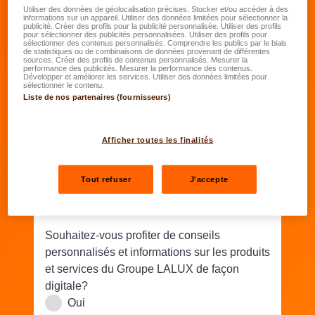
Date de naissance
*
Utiliser des données de géolocalisation précises. Stocker et/ou accéder à des
informations sur un appareil. Utiliser des données limitées pour sélectionner la
publicité. Créer des profils pour la publicité personnalisée. Utiliser des profils
JJ.MM.AAAA
pour sélectionner des publicités personnalisées. Utiliser des profils pour
sélectionner des contenus personnalisés. Comprendre les publics par le biais
de statistiques ou de combinaisons de données provenant de différentes
sources. Créer des profils de contenus personnalisés. Mesurer la
Rue/N°
*
performance des publicités. Mesurer la performance des contenus.
Développer et améliorer les services. Utiliser des données limitées pour
sélectionner le contenu.
Liste de nos partenaires (fournisseurs)
Code postal
*
Lieu
*
Afficher toutes les finalités
Téléphone
*
Tout refuser
J'accepte
Email
*
Souhaitez-vous profiter de conseils
personnalisés et informations sur les produits
et services du Groupe LALUX de façon
digitale?
Oui