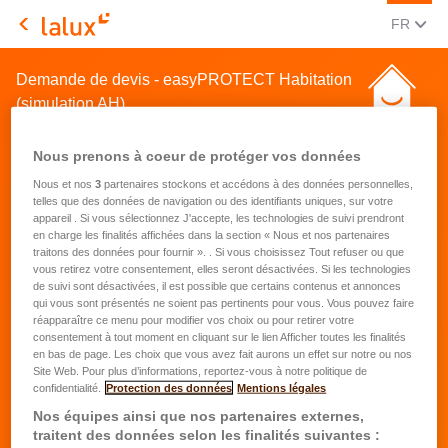
CHANGE
(FRA
FR
LALUX Assurances
Demande de devis - easyPROTECT Habitation
(simulation AH)
Nous prenons à coeur de protéger vos données
Nous et nos
3
partenaires stockons et accédons à des données personnelles,
telles que des données de navigation ou des identifiants uniques, sur votre
appareil . Si vous sélectionnez J'accepte, les technologies de suivi prendront
en charge les finalités affichées dans la section « Nous et nos partenaires
Demande de devis pour une
traitons des données pour fournir ». . Si vous choisissez Tout refuser ou que
vous retirez votre consentement, elles seront désactivées. Si les technologies
assurance habitation
de suivi sont désactivées, il est possible que certains contenus et annonces
qui vous sont présentés ne soient pas pertinents pour vous. Vous pouvez faire
réapparaître ce menu pour modifier vos choix ou pour retirer votre
Prénom
*
consentement à tout moment en cliquant sur le lien Afficher toutes les finalités
en bas de page. Les choix que vous avez fait aurons un effet sur notre ou nos
Site Web. Pour plus d’informations, reportez-vous à notre politique de
confidentialité.
Protection des données
Mentions légales
Nom
*
Nos équipes ainsi que nos partenaires externes,
traitent des données selon les finalités suivantes :