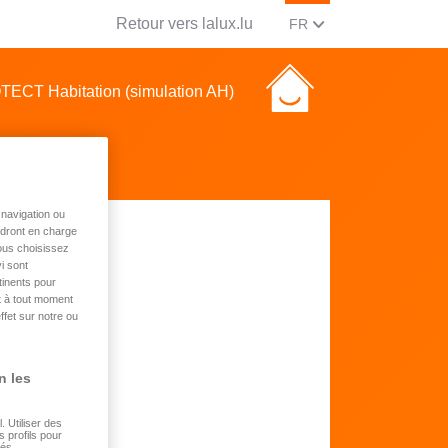
Retour vers lalux.lu
CHANGER LA LANGUE, 
(FRANCAIS)
FR
ECT Habitation (simulation AH)
navigation ou
endront en charge
vous choisissez
i sont
tinents pour
t à tout moment
ffet sur notre ou
n les
 Utiliser des
s profils pour
sés.