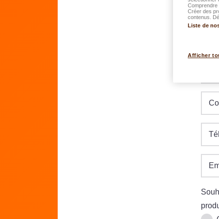
Comprendre l
Créer des pr
contenus. Dév
Liste de no
Da
JJ.M
Afficher to
Ru
Co
Té
Em
Souha
produ