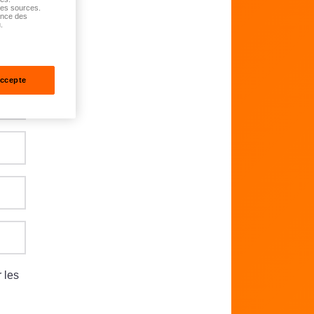
tes sources.
ance des
.
accepte
 les