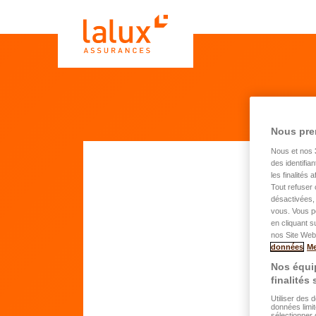
Nous pre
Nous et nos
des identifia
les finalités
Tout refuser 
De
désactivées, 
vous. Vous p
hab
en cliquant s
nos Site Web.
données
Me
Nos équip
Pr
finalités
Utiliser des 
données limit
N
sélectionner 