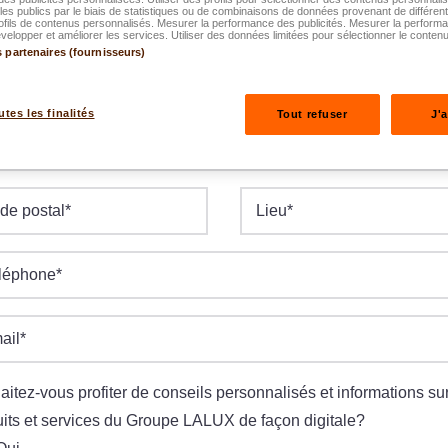
es publics par le biais de statistiques ou de combinaisons de données provenant de différen
ofils de contenus personnalisés. Mesurer la performance des publicités. Mesurer la perform
elopper et améliorer les services. Utiliser des données limitées pour sélectionner le contenu
s partenaires (fournisseurs)
te de naissance
*
M.AAAA
utes les finalités
Tout refuser
J'
e/N°
*
de postal
*
Lieu
*
léphone
*
ail
*
itez-vous profiter de conseils personnalisés et informations sur
its et services du Groupe LALUX de façon digitale?