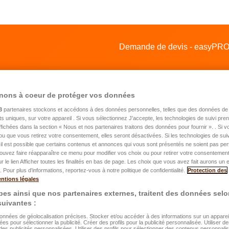
Demande de devis - easyPROT
nons à coeur de protéger vos données
3
partenaires stockons et accédons à des données personnelles, telles que des données de 
nts uniques, sur votre appareil . Si vous sélectionnez J'accepte, les technologies de suivi pr
 affichées dans la section « Nous et nos partenaires traitons des données pour fournir ». . Si 
ou que vous retirez votre consentement, elles seront désactivées. Si les technologies de suiv
mande de devis pour une assurance
il est possible que certains contenus et annonces qui vous sont présentés ne soient pas per
ouvez faire réapparaître ce menu pour modifier vos choix ou pour retirer votre consentemen
itation
ur le lien Afficher toutes les finalités en bas de page. Les choix que vous avez fait aurons un e
 Pour plus d’informations, reportez-vous à notre politique de confidentialité.
Protection des
ntions légales
es ainsi que nos partenaires externes, traitent des données selo
énom
*
 suivantes :
données de géolocalisation précises. Stocker et/ou accéder à des informations sur un appareil.
ées pour sélectionner la publicité. Créer des profils pour la publicité personnalisée. Utiliser de
om
*
des publicités personnalisées. Utiliser des profils pour sélectionner des contenus personnali