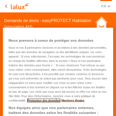
CHANGE
(FRA
FR
LALUX Assurances
Demande de devis - easyPROTECT Habitation
(simulation AH)
Nous prenons à coeur de protéger vos données
Nous et nos
3
partenaires stockons et accédons à des données personnelles,
telles que des données de navigation ou des identifiants uniques, sur votre
appareil . Si vous sélectionnez J'accepte, les technologies de suivi prendront
en charge les finalités affichées dans la section « Nous et nos partenaires
Demande de devis pour une
traitons des données pour fournir ». . Si vous choisissez Tout refuser ou que
vous retirez votre consentement, elles seront désactivées. Si les technologies
assurance habitation
de suivi sont désactivées, il est possible que certains contenus et annonces
qui vous sont présentés ne soient pas pertinents pour vous. Vous pouvez faire
réapparaître ce menu pour modifier vos choix ou pour retirer votre
Prénom
*
consentement à tout moment en cliquant sur le lien Afficher toutes les finalités
en bas de page. Les choix que vous avez fait aurons un effet sur notre ou nos
Site Web. Pour plus d’informations, reportez-vous à notre politique de
confidentialité.
Protection des données
Mentions légales
Nom
*
Nos équipes ainsi que nos partenaires externes,
traitent des données selon les finalités suivantes :