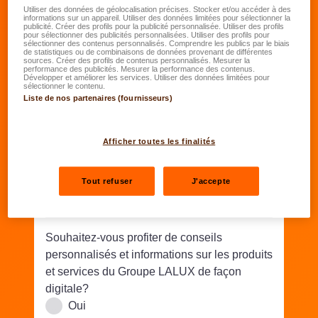
Date de naissance
*
Utiliser des données de géolocalisation précises. Stocker et/ou accéder à des
informations sur un appareil. Utiliser des données limitées pour sélectionner la
publicité. Créer des profils pour la publicité personnalisée. Utiliser des profils
JJ.MM.AAAA
pour sélectionner des publicités personnalisées. Utiliser des profils pour
sélectionner des contenus personnalisés. Comprendre les publics par le biais
de statistiques ou de combinaisons de données provenant de différentes
sources. Créer des profils de contenus personnalisés. Mesurer la
Rue/N°
*
performance des publicités. Mesurer la performance des contenus.
Développer et améliorer les services. Utiliser des données limitées pour
sélectionner le contenu.
Liste de nos partenaires (fournisseurs)
Code postal
*
Lieu
*
Afficher toutes les finalités
Téléphone
*
Tout refuser
J'accepte
Email
*
Souhaitez-vous profiter de conseils
personnalisés et informations sur les produits
et services du Groupe LALUX de façon
digitale?
Oui