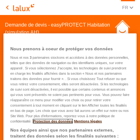
CHANGE
(FRA
FR
LALUX Assurances
Demande de devis - easyPROTECT Habitation
(simulation AH)
Nous prenons à coeur de protéger vos données
Nous et nos
3
partenaires stockons et accédons à des données personnelles,
telles que des données de navigation ou des identifiants uniques, sur votre
appareil . Si vous sélectionnez J'accepte, les technologies de suivi prendront
en charge les finalités affichées dans la section « Nous et nos partenaires
Demande de devis pour une
traitons des données pour fournir ». . Si vous choisissez Tout refuser ou que
vous retirez votre consentement, elles seront désactivées. Si les technologies
assurance habitation
de suivi sont désactivées, il est possible que certains contenus et annonces
qui vous sont présentés ne soient pas pertinents pour vous. Vous pouvez faire
réapparaître ce menu pour modifier vos choix ou pour retirer votre
Prénom
*
consentement à tout moment en cliquant sur le lien Afficher toutes les finalités
en bas de page. Les choix que vous avez fait aurons un effet sur notre ou nos
Site Web. Pour plus d’informations, reportez-vous à notre politique de
confidentialité.
Protection des données
Mentions légales
Nom
*
Nos équipes ainsi que nos partenaires externes,
traitent des données selon les finalités suivantes :