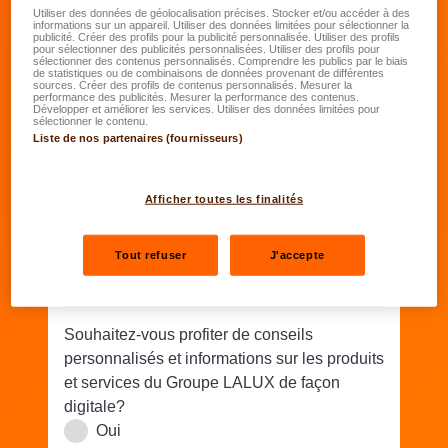
Date de naissance
*
Utiliser des données de géolocalisation précises. Stocker et/ou accéder à des
informations sur un appareil. Utiliser des données limitées pour sélectionner la
publicité. Créer des profils pour la publicité personnalisée. Utiliser des profils
JJ.MM.AAAA
pour sélectionner des publicités personnalisées. Utiliser des profils pour
sélectionner des contenus personnalisés. Comprendre les publics par le biais
de statistiques ou de combinaisons de données provenant de différentes
sources. Créer des profils de contenus personnalisés. Mesurer la
Rue/N°
*
performance des publicités. Mesurer la performance des contenus.
Développer et améliorer les services. Utiliser des données limitées pour
sélectionner le contenu.
Liste de nos partenaires (fournisseurs)
Code postal
*
Lieu
*
Afficher toutes les finalités
Téléphone
*
Tout refuser
J'accepte
Email
*
Souhaitez-vous profiter de conseils
personnalisés et informations sur les produits
et services du Groupe LALUX de façon
digitale?
Oui