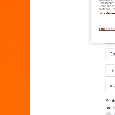
Comprendre l
Créer des pr
contenus. Dév
Liste de no
Da
JJ.M
Afficher to
Ru
Co
Té
Em
Souha
produ