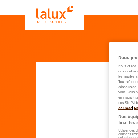
Nous pre
Nous et nos
des identifia
les finalités
Tout refuser 
De
désactivées, 
vous. Vous p
hab
en cliquant s
nos Site Web.
données
Me
Nos équip
Pr
finalités
Utiliser des 
données limit
N
sélectionner 