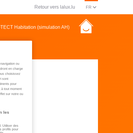
Retour vers lalux.lu
CHANGER LA LANGUE, 
(FRANCAIS)
FR
ECT Habitation (simulation AH)
navigation ou
endront en charge
vous choisissez
i sont
tinents pour
t à tout moment
ffet sur notre ou
n les
 Utiliser des
s profils pour
sés.