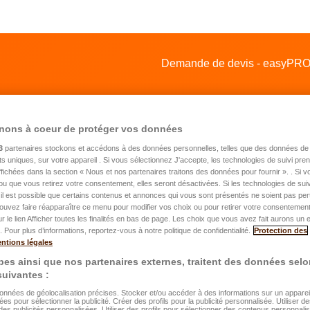
Demande de devis - easyPROT
nons à coeur de protéger vos données
3
partenaires stockons et accédons à des données personnelles, telles que des données de 
nts uniques, sur votre appareil . Si vous sélectionnez J'accepte, les technologies de suivi pr
 affichées dans la section « Nous et nos partenaires traitons des données pour fournir ». . Si 
ou que vous retirez votre consentement, elles seront désactivées. Si les technologies de suiv
mande de devis pour une assurance
il est possible que certains contenus et annonces qui vous sont présentés ne soient pas per
ouvez faire réapparaître ce menu pour modifier vos choix ou pour retirer votre consentemen
itation
ur le lien Afficher toutes les finalités en bas de page. Les choix que vous avez fait aurons un e
 Pour plus d’informations, reportez-vous à notre politique de confidentialité.
Protection des
ntions légales
es ainsi que nos partenaires externes, traitent des données selo
énom
*
 suivantes :
données de géolocalisation précises. Stocker et/ou accéder à des informations sur un appareil.
ées pour sélectionner la publicité. Créer des profils pour la publicité personnalisée. Utiliser de
om
*
des publicités personnalisées. Utiliser des profils pour sélectionner des contenus personnali