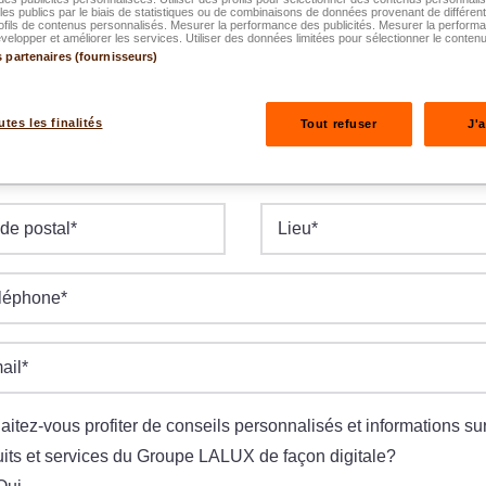
es publics par le biais de statistiques ou de combinaisons de données provenant de différen
ofils de contenus personnalisés. Mesurer la performance des publicités. Mesurer la perform
elopper et améliorer les services. Utiliser des données limitées pour sélectionner le contenu
s partenaires (fournisseurs)
te de naissance
*
M.AAAA
utes les finalités
Tout refuser
J'
e/N°
*
de postal
*
Lieu
*
léphone
*
ail
*
itez-vous profiter de conseils personnalisés et informations sur
its et services du Groupe LALUX de façon digitale?