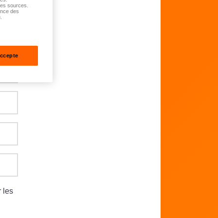
tes sources.
ance des
.
accepte
 les