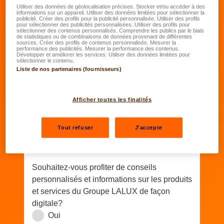
Date de naissance
*
Utiliser des données de géolocalisation précises. Stocker et/ou accéder à des
informations sur un appareil. Utiliser des données limitées pour sélectionner la
publicité. Créer des profils pour la publicité personnalisée. Utiliser des profils
JJ.MM.AAAA
pour sélectionner des publicités personnalisées. Utiliser des profils pour
sélectionner des contenus personnalisés. Comprendre les publics par le biais
de statistiques ou de combinaisons de données provenant de différentes
sources. Créer des profils de contenus personnalisés. Mesurer la
Rue/N°
*
performance des publicités. Mesurer la performance des contenus.
Développer et améliorer les services. Utiliser des données limitées pour
sélectionner le contenu.
Liste de nos partenaires (fournisseurs)
Code postal
*
Lieu
*
Afficher toutes les finalités
Téléphone
*
Tout refuser
J'accepte
Email
*
Souhaitez-vous profiter de conseils
personnalisés et informations sur les produits
et services du Groupe LALUX de façon
digitale?
Oui