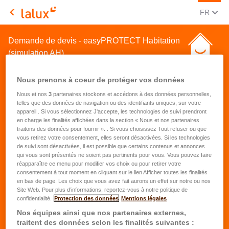
CHANGE
(FRA
FR
LALUX Assurances
Demande de devis - easyPROTECT Habitation
(simulation AH)
Nous prenons à coeur de protéger vos données
Nous et nos
3
partenaires stockons et accédons à des données personnelles,
telles que des données de navigation ou des identifiants uniques, sur votre
appareil . Si vous sélectionnez J'accepte, les technologies de suivi prendront
en charge les finalités affichées dans la section « Nous et nos partenaires
Demande de devis pour une
traitons des données pour fournir ». . Si vous choisissez Tout refuser ou que
vous retirez votre consentement, elles seront désactivées. Si les technologies
assurance habitation
de suivi sont désactivées, il est possible que certains contenus et annonces
qui vous sont présentés ne soient pas pertinents pour vous. Vous pouvez faire
réapparaître ce menu pour modifier vos choix ou pour retirer votre
Prénom
*
consentement à tout moment en cliquant sur le lien Afficher toutes les finalités
en bas de page. Les choix que vous avez fait aurons un effet sur notre ou nos
Site Web. Pour plus d’informations, reportez-vous à notre politique de
confidentialité.
Protection des données
Mentions légales
Nom
*
Nos équipes ainsi que nos partenaires externes,
traitent des données selon les finalités suivantes :