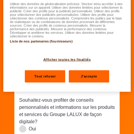
Date de naissance
*
Utiliser des données de géolocalisation précises. Stocker et/ou accéder à des
informations sur un appareil. Utiliser des données limitées pour sélectionner la
publicité. Créer des profils pour la publicité personnalisée. Utiliser des profils
JJ.MM.AAAA
pour sélectionner des publicités personnalisées. Utiliser des profils pour
sélectionner des contenus personnalisés. Comprendre les publics par le biais
de statistiques ou de combinaisons de données provenant de différentes
sources. Créer des profils de contenus personnalisés. Mesurer la
Rue/N°
*
performance des publicités. Mesurer la performance des contenus.
Développer et améliorer les services. Utiliser des données limitées pour
sélectionner le contenu.
Liste de nos partenaires (fournisseurs)
Code postal
*
Lieu
*
Afficher toutes les finalités
Téléphone
*
Tout refuser
J'accepte
Email
*
Souhaitez-vous profiter de conseils
personnalisés et informations sur les produits
et services du Groupe LALUX de façon
digitale?
Oui