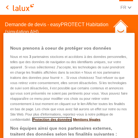
CHANGE
(FRA
FR
LALUX Assurances
Demande de devis - easyPROTECT Habitation
(simulation AH)
Nous prenons à coeur de protéger vos données
Nous et nos
3
partenaires stockons et accédons à des données personnelles,
telles que des données de navigation ou des identifiants uniques, sur votre
appareil . Si vous sélectionnez J'accepte, les technologies de suivi prendront
en charge les finalités affichées dans la section « Nous et nos partenaires
Demande de devis pour une
traitons des données pour fournir ». . Si vous choisissez Tout refuser ou que
vous retirez votre consentement, elles seront désactivées. Si les technologies
assurance habitation
de suivi sont désactivées, il est possible que certains contenus et annonces
qui vous sont présentés ne soient pas pertinents pour vous. Vous pouvez faire
réapparaître ce menu pour modifier vos choix ou pour retirer votre
Prénom
*
consentement à tout moment en cliquant sur le lien Afficher toutes les finalités
en bas de page. Les choix que vous avez fait aurons un effet sur notre ou nos
Site Web. Pour plus d’informations, reportez-vous à notre politique de
confidentialité.
Protection des données
Mentions légales
Nom
*
Nos équipes ainsi que nos partenaires externes,
traitent des données selon les finalités suivantes :