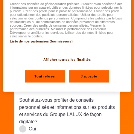
Date de naissance
*
Utiliser des données de géolocalisation précises. Stocker et/ou accéder à des
informations sur un appareil. Utiliser des données limitées pour sélectionner la
publicité. Créer des profils pour la publicité personnalisée. Utiliser des profils
JJ.MM.AAAA
pour sélectionner des publicités personnalisées. Utiliser des profils pour
sélectionner des contenus personnalisés. Comprendre les publics par le biais
de statistiques ou de combinaisons de données provenant de différentes
sources. Créer des profils de contenus personnalisés. Mesurer la
Rue/N°
*
performance des publicités. Mesurer la performance des contenus.
Développer et améliorer les services. Utiliser des données limitées pour
sélectionner le contenu.
Liste de nos partenaires (fournisseurs)
Code postal
*
Lieu
*
Afficher toutes les finalités
Téléphone
*
Tout refuser
J'accepte
Email
*
Souhaitez-vous profiter de conseils
personnalisés et informations sur les produits
et services du Groupe LALUX de façon
digitale?
Oui