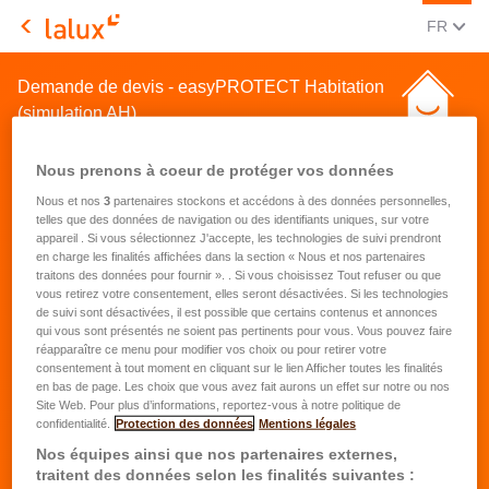
CHANGE
(FRA
FR
LALUX Assurances
Demande de devis - easyPROTECT Habitation
(simulation AH)
Nous prenons à coeur de protéger vos données
Nous et nos
3
partenaires stockons et accédons à des données personnelles,
telles que des données de navigation ou des identifiants uniques, sur votre
appareil . Si vous sélectionnez J'accepte, les technologies de suivi prendront
en charge les finalités affichées dans la section « Nous et nos partenaires
Demande de devis pour une
traitons des données pour fournir ». . Si vous choisissez Tout refuser ou que
vous retirez votre consentement, elles seront désactivées. Si les technologies
assurance habitation
de suivi sont désactivées, il est possible que certains contenus et annonces
qui vous sont présentés ne soient pas pertinents pour vous. Vous pouvez faire
réapparaître ce menu pour modifier vos choix ou pour retirer votre
Prénom
*
consentement à tout moment en cliquant sur le lien Afficher toutes les finalités
en bas de page. Les choix que vous avez fait aurons un effet sur notre ou nos
Site Web. Pour plus d’informations, reportez-vous à notre politique de
confidentialité.
Protection des données
Mentions légales
Nom
*
Nos équipes ainsi que nos partenaires externes,
traitent des données selon les finalités suivantes :