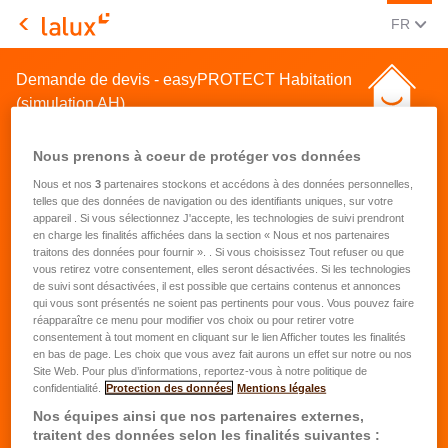
CHANGE
(FRA
FR
LALUX Assurances
Demande de devis - easyPROTECT Habitation
(simulation AH)
Nous prenons à coeur de protéger vos données
Nous et nos
3
partenaires stockons et accédons à des données personnelles,
telles que des données de navigation ou des identifiants uniques, sur votre
appareil . Si vous sélectionnez J'accepte, les technologies de suivi prendront
en charge les finalités affichées dans la section « Nous et nos partenaires
Demande de devis pour une
traitons des données pour fournir ». . Si vous choisissez Tout refuser ou que
vous retirez votre consentement, elles seront désactivées. Si les technologies
assurance habitation
de suivi sont désactivées, il est possible que certains contenus et annonces
qui vous sont présentés ne soient pas pertinents pour vous. Vous pouvez faire
réapparaître ce menu pour modifier vos choix ou pour retirer votre
Prénom
*
consentement à tout moment en cliquant sur le lien Afficher toutes les finalités
en bas de page. Les choix que vous avez fait aurons un effet sur notre ou nos
Site Web. Pour plus d’informations, reportez-vous à notre politique de
confidentialité.
Protection des données
Mentions légales
Nom
*
Nos équipes ainsi que nos partenaires externes,
traitent des données selon les finalités suivantes :