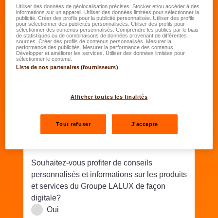
Date de naissance
*
Utiliser des données de géolocalisation précises. Stocker et/ou accéder à des
informations sur un appareil. Utiliser des données limitées pour sélectionner la
publicité. Créer des profils pour la publicité personnalisée. Utiliser des profils
JJ.MM.AAAA
pour sélectionner des publicités personnalisées. Utiliser des profils pour
sélectionner des contenus personnalisés. Comprendre les publics par le biais
de statistiques ou de combinaisons de données provenant de différentes
sources. Créer des profils de contenus personnalisés. Mesurer la
Rue/N°
*
performance des publicités. Mesurer la performance des contenus.
Développer et améliorer les services. Utiliser des données limitées pour
sélectionner le contenu.
Liste de nos partenaires (fournisseurs)
Code postal
*
Lieu
*
Afficher toutes les finalités
Téléphone
*
Tout refuser
J'accepte
Email
*
Souhaitez-vous profiter de conseils
personnalisés et informations sur les produits
et services du Groupe LALUX de façon
digitale?
Oui