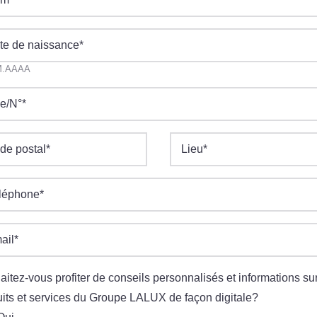
te de naissance
*
M.AAAA
e/N°
*
de postal
*
Lieu
*
léphone
*
ail
*
itez-vous profiter de conseils personnalisés et informations sur
its et services du Groupe LALUX de façon digitale?