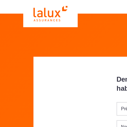
De
hab
Pr
N