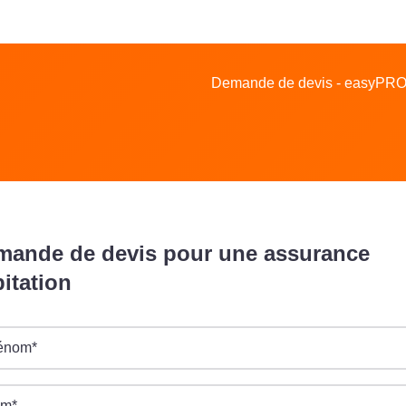
Demande de devis - easyPROT
mande de devis pour une assurance
itation
énom
*
om
*