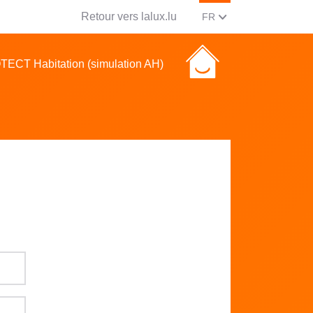
Retour vers lalux.lu
CHANGER LA LANGUE, 
(FRANCAIS)
FR
ECT Habitation (simulation AH)