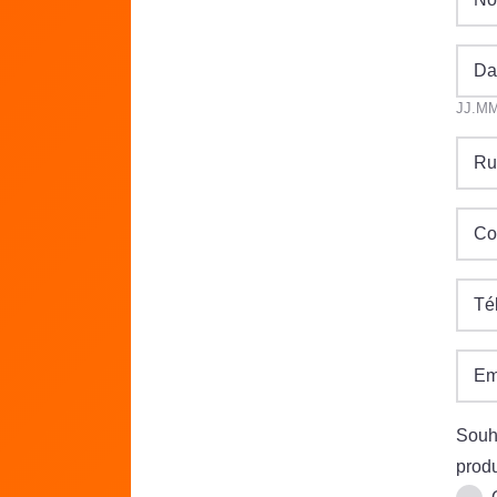
Da
JJ.M
Ru
Co
Té
Em
Souha
produ