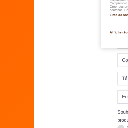
Comprendre l
Créer des pr
contenus. Dév
Liste de no
Da
JJ.M
Afficher to
Ru
Co
Té
Em
Souha
produ