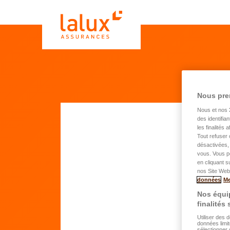
Nous pre
Nous et nos
des identifia
les finalités
Tout refuser 
De
désactivées, 
vous. Vous p
hab
en cliquant s
nos Site Web.
données
Me
Nos équip
Pr
finalités
Utiliser des 
données limit
N
sélectionner 