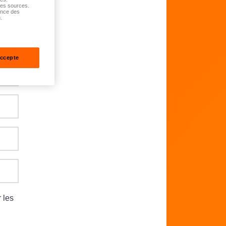
tes sources.
ance des
.
accepte
 les