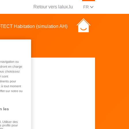
Retour vers lalux.lu
CHANGER LA LANGUE, 
(FRANCAIS)
FR
ECT Habitation (simulation AH)
navigation ou
endront en charge
vous choisissez
i sont
tinents pour
t à tout moment
ffet sur notre ou
n les
 Utiliser des
s profils pour
sés.