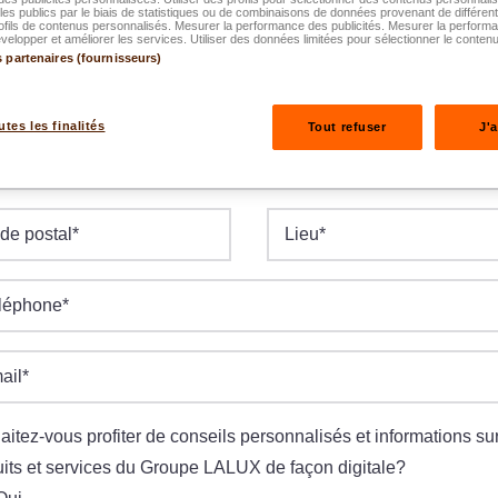
es publics par le biais de statistiques ou de combinaisons de données provenant de différen
ofils de contenus personnalisés. Mesurer la performance des publicités. Mesurer la perform
elopper et améliorer les services. Utiliser des données limitées pour sélectionner le contenu
s partenaires (fournisseurs)
te de naissance
*
M.AAAA
utes les finalités
Tout refuser
J'
e/N°
*
de postal
*
Lieu
*
léphone
*
ail
*
itez-vous profiter de conseils personnalisés et informations sur
its et services du Groupe LALUX de façon digitale?