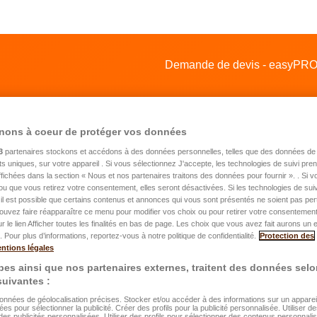
Demande de devis - easyPROT
nons à coeur de protéger vos données
3
partenaires stockons et accédons à des données personnelles, telles que des données de 
nts uniques, sur votre appareil . Si vous sélectionnez J'accepte, les technologies de suivi pr
 affichées dans la section « Nous et nos partenaires traitons des données pour fournir ». . Si 
ou que vous retirez votre consentement, elles seront désactivées. Si les technologies de suiv
mande de devis pour une assurance
il est possible que certains contenus et annonces qui vous sont présentés ne soient pas per
ouvez faire réapparaître ce menu pour modifier vos choix ou pour retirer votre consentemen
itation
ur le lien Afficher toutes les finalités en bas de page. Les choix que vous avez fait aurons un e
 Pour plus d’informations, reportez-vous à notre politique de confidentialité.
Protection des
ntions légales
es ainsi que nos partenaires externes, traitent des données selo
énom
*
 suivantes :
données de géolocalisation précises. Stocker et/ou accéder à des informations sur un appareil.
ées pour sélectionner la publicité. Créer des profils pour la publicité personnalisée. Utiliser de
om
*
des publicités personnalisées. Utiliser des profils pour sélectionner des contenus personnali