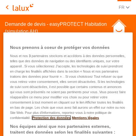
CHANGE
(FRA
FR
LALUX Assurances
Demande de devis - easyPROTECT Habitation
(simulation AH)
Nous prenons à coeur de protéger vos données
Nous et nos
3
partenaires stockons et accédons à des données personnelles,
telles que des données de navigation ou des identifiants uniques, sur votre
appareil . Si vous sélectionnez J'accepte, les technologies de suivi prendront
en charge les finalités affichées dans la section « Nous et nos partenaires
Demande de devis pour une
traitons des données pour fournir ». . Si vous choisissez Tout refuser ou que
vous retirez votre consentement, elles seront désactivées. Si les technologies
assurance habitation
de suivi sont désactivées, il est possible que certains contenus et annonces
qui vous sont présentés ne soient pas pertinents pour vous. Vous pouvez faire
réapparaître ce menu pour modifier vos choix ou pour retirer votre
Prénom
*
consentement à tout moment en cliquant sur le lien Afficher toutes les finalités
en bas de page. Les choix que vous avez fait aurons un effet sur notre ou nos
Site Web. Pour plus d’informations, reportez-vous à notre politique de
confidentialité.
Protection des données
Mentions légales
Nom
*
Nos équipes ainsi que nos partenaires externes,
traitent des données selon les finalités suivantes :