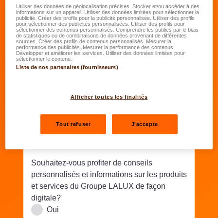
Date de naissance
*
Utiliser des données de géolocalisation précises. Stocker et/ou accéder à des
informations sur un appareil. Utiliser des données limitées pour sélectionner la
publicité. Créer des profils pour la publicité personnalisée. Utiliser des profils
JJ.MM.AAAA
pour sélectionner des publicités personnalisées. Utiliser des profils pour
sélectionner des contenus personnalisés. Comprendre les publics par le biais
de statistiques ou de combinaisons de données provenant de différentes
sources. Créer des profils de contenus personnalisés. Mesurer la
Rue/N°
*
performance des publicités. Mesurer la performance des contenus.
Développer et améliorer les services. Utiliser des données limitées pour
sélectionner le contenu.
Liste de nos partenaires (fournisseurs)
Code postal
*
Lieu
*
Afficher toutes les finalités
Téléphone
*
Tout refuser
J'accepte
Email
*
Souhaitez-vous profiter de conseils
personnalisés et informations sur les produits
et services du Groupe LALUX de façon
digitale?
Oui