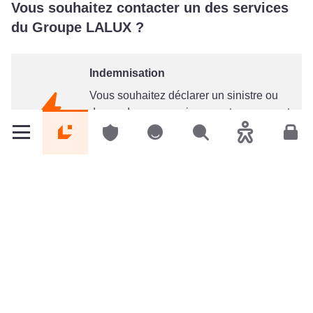
Vous souhaitez contacter un des services
du Groupe LALUX ?
Indemnisation
Vous souhaitez déclarer un sinistre ou
demander un renseignement concernant
un dossier en-cours ?
Particuliers
Particuliers
Particuliers
Rechercher
Accessibilité
Espa
Service indemnisation
Service Commercial
Besoin d'un renseignement sur nos
solutions d'assurance ou sur un de vos
contrats ?
Service commercial