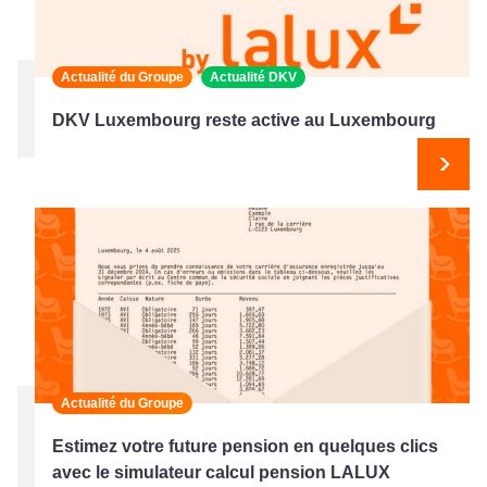
Actualité du Groupe
Actualité DKV
DKV Luxembourg reste active au Luxembourg
Suiv
Actualité du Groupe
Estimez votre future pension en quelques clics
avec le simulateur calcul pension LALUX