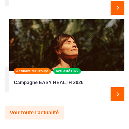
Suiv
Actualité du Groupe
Actualité DKV
Campagne EASY HEALTH 2026
Suiv
Voir toute l'actualité