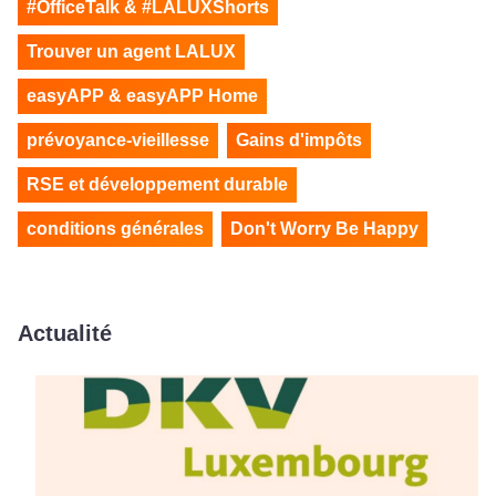
#OfficeTalk & #LALUXShorts
Trouver un agent LALUX
easyAPP & easyAPP Home
prévoyance-vieillesse
Gains d'impôts
RSE et développement durable
conditions générales
Don't Worry Be Happy
Actualité