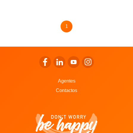
Pagination
1
Page
Ir para o Facebook da LALUX
Ir para o LinkedIn da LALUX
Ir para o YouTube da LALU
Ir para o Instagram 
Agentes
Contactos