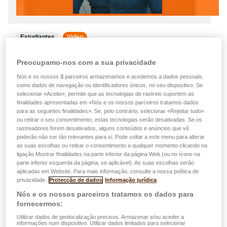
Estudiantes
Video
06.08.2025
Preocupamo-nos com a sua privacidade
Seguro para estudantes: protege o teu
Nós e os nossos
3
parceiros armazenamos e acedemos a dados pessoais,
dia a dia na universidade com o
como dados de navegação ou identificadores únicos, no seu dispositivo. Se
selecionar «Aceito», permite que as tecnologias de rastreio suportem as
easyPROTECT Discover – explicação
finalidades apresentadas em «Nós e os nossos parceiros tratamos dados
para as seguintes finalidades». Se, pelo contrário, selecionar «Rejeitar tudo»
em vídeo
ou retirar o seu consentimento, estas tecnologias serão desativadas. Se os
rastreadores forem desativados, alguns conteúdos e anúncios que vê
Estás a começar os teus estudos? Lembra-te também
poderão não ser tão relevantes para si. Pode voltar a este menu para alterar
de te proteger! Com easyPROTECT Discover, faz um
as suas escolhas ou retirar o consentimento a qualquer momento clicando na
ligação Mostrar finalidades na parte inferior da página Web (ou no ícone na
seguro para o teu alojamento de estudante,
parte inferior esquerda da página, se aplicável). As suas escolhas serão
responsabilidade civil, smartphone ou laptop.
aplicadas em Website. Para mais informação, consulte a nossa política de
privacidade.
Protecção de dados
Informação jurídica
Cobertura completa, mesmo em caso de emergência
médica.…
Nós e os nossos parceiros tratamos os dados para
fornecermos:
Ler mais
Utilizar dados de geolocalização precisos. Armazenar e/ou aceder a
informações num dispositivo. Utilizar dados limitados para selecionar