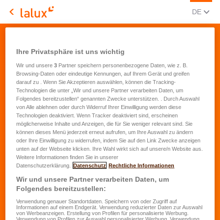
AKTUEL
(DEU
DE
LALUX Assurances
Bestätigung Einladung Konzert Kunden
Ihre Privatsphäre ist uns wichtig
Wir und unsere
3
Partner speichern personenbezogene Daten, wie z. B.
Browsing-Daten oder eindeutige Kennungen, auf Ihrem Gerät und greifen
darauf zu . Wenn Sie Akzeptieren auswählen, können die Tracking-
Technologien die unter „Wir und unsere Partner verarbeiten Daten, um
Folgendes bereitzustellen“ genannten Zwecke unterstützen. . Durch Auswahl
von Alle ablehnen oder durch Widerruf Ihrer Einwilligung werden diese
Technologien deaktiviert. Wenn Tracker deaktiviert sind, erscheinen
möglicherweise Inhalte und Anzeigen, die für Sie weniger relevant sind. Sie
können dieses Menü jederzeit erneut aufrufen, um Ihre Auswahl zu ändern
oder Ihre Einwilligung zu widerrufen, indem Sie auf den Link Zwecke anzeigen
unten auf der Webseite klicken. Ihre Wahl wirkt sich auf unsere/n Website aus.
Weitere Informationen finden Sie in unserer
Datenschutzerklärung.
Datenschutz
Rechtliche Informationen
Wir und unsere Partner verarbeiten Daten, um
Folgendes bereitzustellen:
Verwendung genauer Standortdaten. Speichern von oder Zugriff auf
Informationen auf einem Endgerät. Verwendung reduzierter Daten zur Auswahl
von Werbeanzeigen. Erstellung von Profilen für personalisierte Werbung.
Verwendung von Profilen zur Auswahl personalisierter Werbung. Verwendung