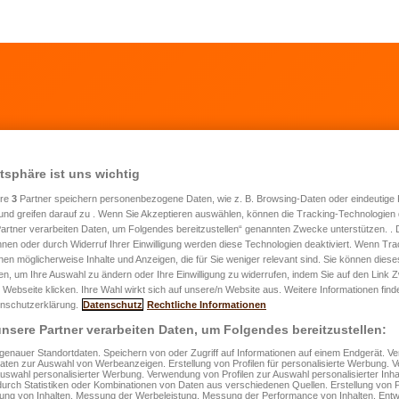
atsphäre ist uns wichtig
ere
3
Partner speichern personenbezogene Daten, wie z. B. Browsing-Daten oder eindeutige
und greifen darauf zu . Wenn Sie Akzeptieren auswählen, können die Tracking-Technologien d
artner verarbeiten Daten, um Folgendes bereitzustellen“ genannten Zwecke unterstützen. .
ratungsanfrage easyPROTECT PRO
hnen oder durch Widerruf Ihrer Einwilligung werden diese Technologien deaktiviert. Wenn Trac
nen möglicherweise Inhalte und Anzeigen, die für Sie weniger relevant sind. Sie können diese
fen, um Ihre Auswahl zu ändern oder Ihre Einwilligung zu widerrufen, indem Sie auf den Link
 Webseite klicken. Ihre Wahl wirkt sich auf unsere/n Website aus. Weitere Informationen finde
nschutzerklärung.
Datenschutz
Rechtliche Informationen
rname
*
nsere Partner verarbeiten Daten, um Folgendes bereitzustellen:
enauer Standortdaten. Speichern von oder Zugriff auf Informationen auf einem Endgerät. 
Daten zur Auswahl von Werbeanzeigen. Erstellung von Profilen für personalisierte Werbung.
ame
*
Auswahl personalisierter Werbung. Verwendung von Profilen zur Auswahl personalisierter Inha
durch Statistiken oder Kombinationen von Daten aus verschiedenen Quellen. Erstellung von P
rung von Inhalten. Messung der Werbeleistung. Messung der Performance von Inhalten. Entw