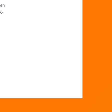
gen
X-