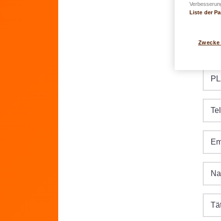
Verbesserung
Liste der Pa
Ge
Zwecke
St
PL
Te
Em
Na
Tä