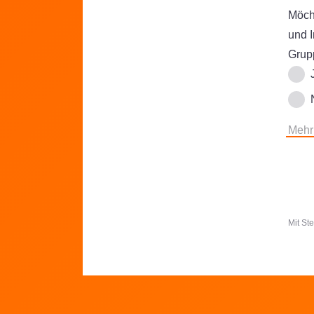
Möcht
und 
Grupp
Mehr
Mit St