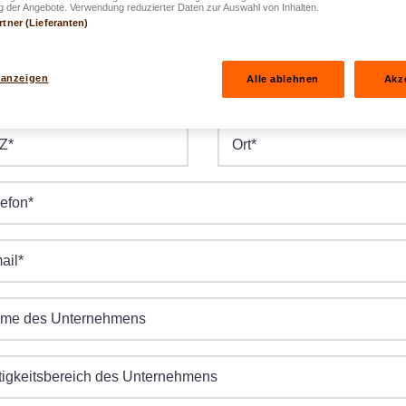
 der Angebote. Verwendung reduzierter Daten zur Auswahl von Inhalten.
rtner (Lieferanten)
burtsdatum
*
 anzeigen
Alle ablehnen
Akz
raße/Nr.
*
Z
*
Ort
*
lefon
*
ail
*
me des Unternehmens
tigkeitsbereich des Unternehmens