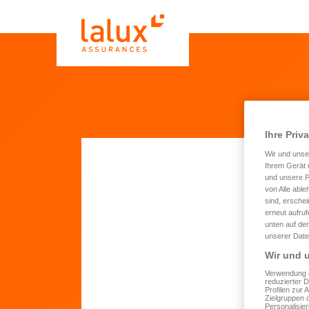
Ihre Priv
Wir und uns
Ihrem Gerät 
und unsere P
Be
von Alle able
sind, erschei
erneut aufru
unten auf der
unserer Date
Vo
Wir und u
Verwendung g
reduzierter 
N
Profilen zur 
Zielgruppen 
Personalisie