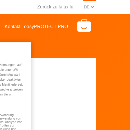
Zurück zu lalux.lu
AKTUELLE SPRACHE Ä
(DEUTSCH)
DE
Kontakt - easyPROTECT PRO
 Kennungen, auf
ie unter „Wir
 Durch Auswahl
ker deaktiviert
s Menü jederzeit
 Zwecke anzeigen
n Sie in
Verwendung
 Verwendung von
lte. Analyse von
rofilen zur
icklung und