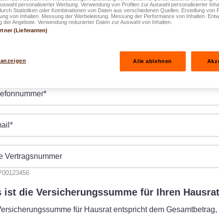
Auswahl personalisierter Werbung. Verwendung von Profilen zur Auswahl personalisierter Inha
durch Statistiken oder Kombinationen von Daten aus verschiedenen Quellen. Erstellung von P
rung von Inhalten. Messung der Werbeleistung. Messung der Performance von Inhalten. Entw
 der Angebote. Verwendung reduzierter Daten zur Auswahl von Inhalten.
Z
*
Ortschaft
*
rtner (Lieferanten)
 anzeigen
Alle ablehnen
Akz
burtsdatum
*
lefonnummer
*
ail
*
re Vertragsnummer
IP00123456
 ist die Versicherungssumme für Ihren Hausra
Versicherungssumme für Hausrat entspricht dem Gesamtbetrag, 