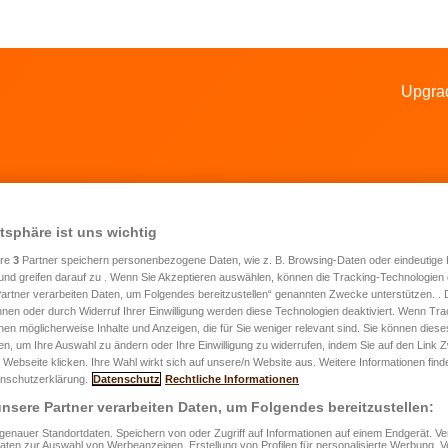
Upgra
atsphäre ist uns wichtig
ere
3
Partner speichern personenbezogene Daten, wie z. B. Browsing-Daten oder eindeutige
ualisierungsantrag für die
und greifen darauf zu . Wenn Sie Akzeptieren auswählen, können die Tracking-Technologien d
artner verarbeiten Daten, um Folgendes bereitzustellen“ genannten Zwecke unterstützen. .
rsicherungssumme „Hausrat“
hnen oder durch Widerruf Ihrer Einwilligung werden diese Technologien deaktiviert. Wenn Trac
nen möglicherweise Inhalte und Anzeigen, die für Sie weniger relevant sind. Sie können diese
fen, um Ihre Auswahl zu ändern oder Ihre Einwilligung zu widerrufen, indem Sie auf den Link
 Webseite klicken. Ihre Wahl wirkt sich auf unsere/n Website aus. Weitere Informationen finde
nschutzerklärung.
Datenschutz
Rechtliche Informationen
rname
*
Name
*
nsere Partner verarbeiten Daten, um Folgendes bereitzustellen:
enauer Standortdaten. Speichern von oder Zugriff auf Informationen auf einem Endgerät. 
raße/Nr.
*
Daten zur Auswahl von Werbeanzeigen. Erstellung von Profilen für personalisierte Werbung.