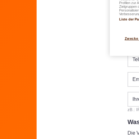
Profilen zur 
Zielgruppen 
Personalisie
Verbesserung
PL
Liste der Pa
Zwecke
Ge
Te
Em
Ih
zB.: 
Was
Die 