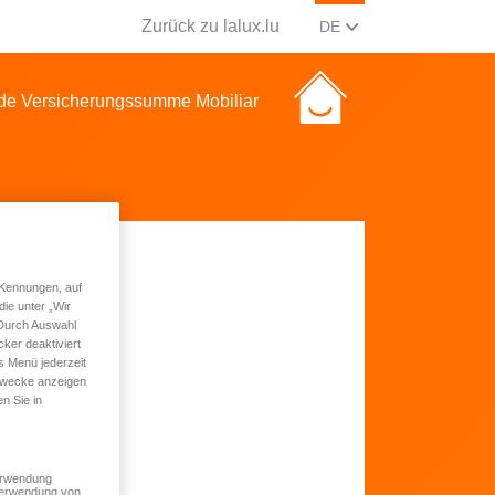
Zurück zu lalux.lu
AKTUELLE SPRACHE Ä
(DEUTSCH)
DE
de Versicherungssumme Mobiliar
 Kennungen, auf
ie unter „Wir
 Durch Auswahl
ker deaktiviert
s Menü jederzeit
 Zwecke anzeigen
n Sie in
Verwendung
 Verwendung von