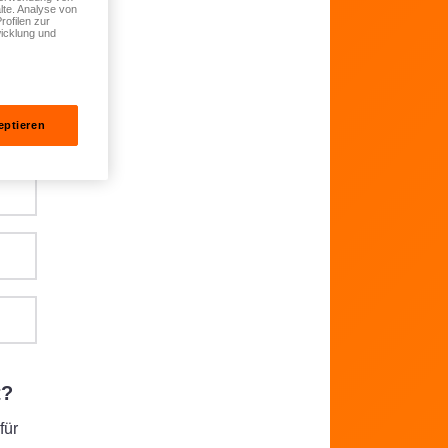
lte. Analyse von
rofilen zur
icklung und
eptieren
t?
für