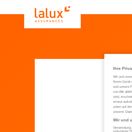
Ihre Priv
Wir und uns
Akt
Ihrem Gerät 
und unsere P
Ve
von Alle able
sind, erschei
erneut aufru
unten auf der
unserer Date
Vo
Wir und u
Verwendung g
St
reduzierter 