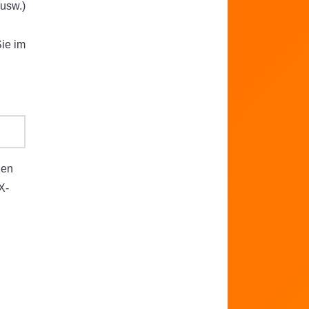
 usw.)
Sie im
gen
X-