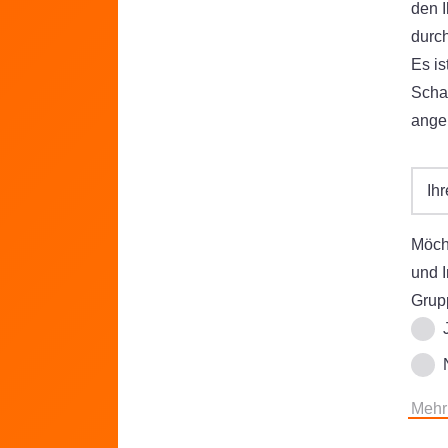
den I
durch
Es is
Scha
ange
Ih
Möcht
und 
Grupp
Mehr