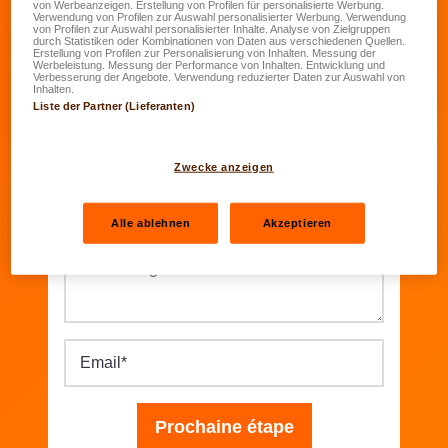
Inscription DKV-UrbanTrail
von Werbeanzeigen. Erstellung von Profilen für personalisierte Werbung.
Verwendung von Profilen zur Auswahl personalisierter Werbung. Verwendung
von Profilen zur Auswahl personalisierter Inhalte. Analyse von Zielgruppen
durch Statistiken oder Kombinationen von Daten aus verschiedenen Quellen.
Veuillez effectuer votre inscription avant le 20
Erstellung von Profilen zur Personalisierung von Inhalten. Messung der
Werbeleistung. Messung der Performance von Inhalten. Entwicklung und
mars 2026. Votre code ne sera plus valable
Verbesserung der Angebote. Verwendung reduzierter Daten zur Auswahl von
Inhalten.
après cette date.
Liste der Partner (Lieferanten)
Nom
*
Zwecke anzeigen
Prénom
*
Alle ablehnen
Akzeptieren
Numéro Agence
*
Email
*
Prochaine étape