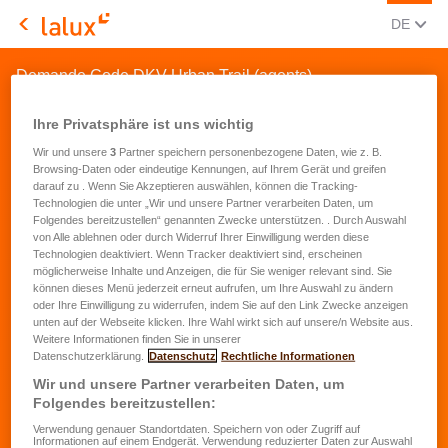
AKTUEL
(DEU
DE
LALUX Assurances
Demande Code DKV-Urban Trail (agents)
Ihre Privatsphäre ist uns wichtig
Wir und unsere
3
Partner speichern personenbezogene Daten, wie z. B.
Browsing-Daten oder eindeutige Kennungen, auf Ihrem Gerät und greifen
darauf zu . Wenn Sie Akzeptieren auswählen, können die Tracking-
Technologien die unter „Wir und unsere Partner verarbeiten Daten, um
Folgendes bereitzustellen“ genannten Zwecke unterstützen. . Durch Auswahl
von Alle ablehnen oder durch Widerruf Ihrer Einwilligung werden diese
Technologien deaktiviert. Wenn Tracker deaktiviert sind, erscheinen
möglicherweise Inhalte und Anzeigen, die für Sie weniger relevant sind. Sie
können dieses Menü jederzeit erneut aufrufen, um Ihre Auswahl zu ändern
oder Ihre Einwilligung zu widerrufen, indem Sie auf den Link Zwecke anzeigen
unten auf der Webseite klicken. Ihre Wahl wirkt sich auf unsere/n Website aus.
Weitere Informationen finden Sie in unserer
Datenschutzerklärung.
Datenschutz
Rechtliche Informationen
Wir und unsere Partner verarbeiten Daten, um
Folgendes bereitzustellen:
Verwendung genauer Standortdaten. Speichern von oder Zugriff auf
Informationen auf einem Endgerät. Verwendung reduzierter Daten zur Auswahl