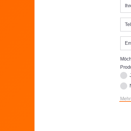
Ih
Te
Em
Möcht
Prod
Mehr