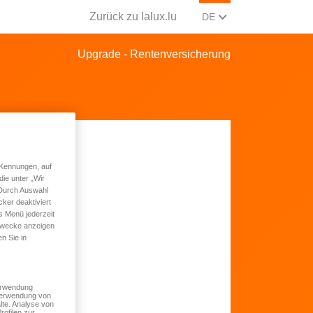
Zurück zu lalux.lu
AKTUELLE SPRACHE Ä
(DEUTSCH)
DE
Upgrade - Rentenversicherung
 Kennungen, auf
ie unter „Wir
 Durch Auswahl
ker deaktiviert
s Menü jederzeit
 Zwecke anzeigen
n Sie in
Verwendung
 Verwendung von
lte. Analyse von
rofilen zur