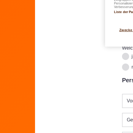
Der 
Personalisie
Verbesserung
steue
Liste der Pa
Zwecke
Zu
Welc
Per
Vo
Ge