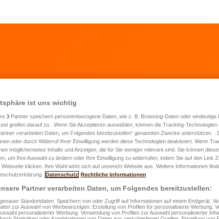
atsphäre ist uns wichtig
ere
3
Partner speichern personenbezogene Daten, wie z. B. Browsing-Daten oder eindeutige
 haben eine Zusatzrentenversicherung bei der
und greifen darauf zu . Wenn Sie Akzeptieren auswählen, können die Tracking-Technologien d
artner verarbeiten Daten, um Folgendes bereitzustellen“ genannten Zwecke unterstützen. .
UX-VIE abgeschlossen und möchten die
hnen oder durch Widerruf Ihrer Einwilligung werden diese Technologien deaktiviert. Wenn Trac
resprämie erhöhen, um sich besser auf Ihren
nen möglicherweise Inhalte und Anzeigen, die für Sie weniger relevant sind. Sie können diese
fen, um Ihre Auswahl zu ändern oder Ihre Einwilligung zu widerrufen, indem Sie auf den Link
estand vorzubereiten.
 Webseite klicken. Ihre Wahl wirkt sich auf unsere/n Website aus. Weitere Informationen finde
nschutzerklärung.
Datenschutz
Rechtliche Informationen
nsere Partner verarbeiten Daten, um Folgendes bereitzustellen:
welchen Betrag möchten Sie Ihre Prämie
enauer Standortdaten. Speichern von oder Zugriff auf Informationen auf einem Endgerät. 
öhen?
Daten zur Auswahl von Werbeanzeigen. Erstellung von Profilen für personalisierte Werbung.
Auswahl personalisierter Werbung. Verwendung von Profilen zur Auswahl personalisierter Inha
durch Statistiken oder Kombinationen von Daten aus verschiedenen Quellen. Erstellung von P