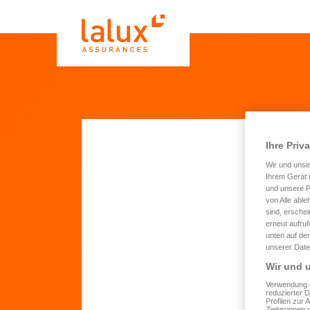
Ihre Priv
Wir und uns
Sie
Ihrem Gerät 
und unsere P
LAL
von Alle able
Jah
sind, erschei
erneut aufru
Ruh
unten auf der
unserer Date
Wir und u
Um 
Verwendung g
erh
reduzierter 
Profilen zur 
Zielgruppen 