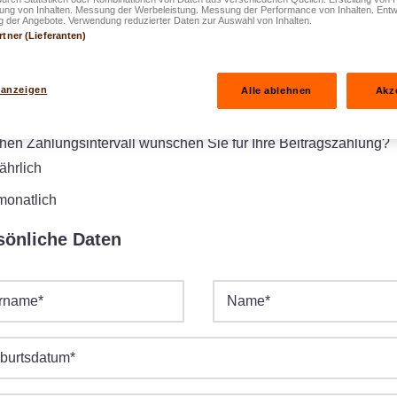
Mindestbetrag der Prämie beträgt 25 €/Monat und der maximal
rung von Inhalten. Messung der Werbeleistung. Messung der Performance von Inhalten. Entw
 der Angebote. Verwendung reduzierter Daten zur Auswahl von Inhalten.
rlich absetzbare Betrag beläuft sich auf 4 500 €/Jahr
rtner (Lieferanten)
 anzeigen
Alle ablehnen
Akz
sätzlicher jährlicher Sparbetrag
hen Zahlungsintervall wünschen Sie für Ihre Beitragszahlung?
jährlich
monatlich
sönliche Daten
rname
*
Name
*
burtsdatum
*