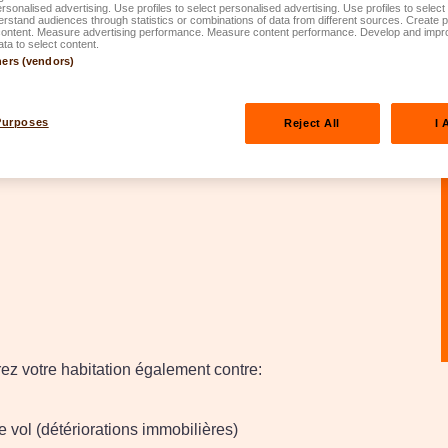
personalised advertising. Use profiles to select personalised advertising. Use profiles to selec
rstand audiences through statistics or combinations of data from different sources. Create pr
content. Measure advertising performance. Measure content performance. Develop and impr
ata to select content.
ners (vendors)
tation prise en location contre les dégâts dont vous pourriez
Purposes
Reject All
I 
rez votre habitation également contre:
e vol (détériorations immobilières)