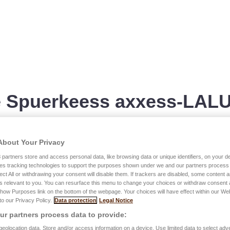
e Spuerkeess axxess-LALU
About Your Privacy
3
partners store and access personal data, like browsing data or unique identifiers, on your de
es tracking technologies to support the purposes shown under we and our partners process 
ect All or withdrawing your consent will disable them. If trackers are disabled, some content
s relevant to you. You can resurface this menu to change your choices or withdraw consent 
Show Purposes link on the bottom of the webpage. Your choices will have effect within our We
 to our Privacy Policy.
Data protection
Legal Notice
r partners process data to provide:
e assurance habitation ?
eolocation data. Store and/or access information on a device. Use limited data to select adve