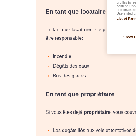
profiles for 
content. Unde
personalise 
En tant que locataire
Use limited d
List of Part
En tant que
locataire
, elle protège l'habi
Show 
être responsable:
Incendie
Dégâts des eaux
Bris des glaces
En tant que propriétaire
Si vous êtes déjà
propriétaire
, vous couv
Les dégâts liés aux vols et tentatives d