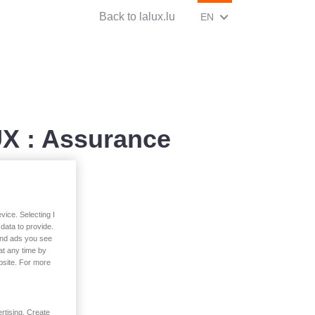
Back to lalux.lu
CHANGE CURRENT LAN
(ENGLISH)
EN
X : Assurance
vice. Selecting I
data to provide.
 and ads you see
at any time by
bsite. For more
rtising. Create