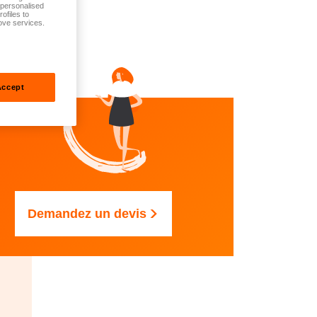
t personalised
ofiles to
ove services.
Accept
Demandez un devis