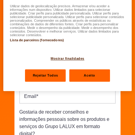
Utilizar dados de geolocalização precisos. Armazenar e/ou aceder a
informações num dispositivo. Utilizar dados limitados para selecionar
publicidade. Criar perfis para publicidade personalizada. Utilizar perfis para
selecionar publicidade personalizada. Utilizar perfis para selecionar conteúdos
Data de nascimento
*
personalizados. Compreender os públicos através de estatísticas ou
combinações de dados de diferentes fontes. Criar perfis para personalizar
conteúdos. Medir o desempenho da publicidade. Medir o desempenho dos
conteúdos. Desenvolver e melhorar serviços. Utilizar dados limitados para
selecionar conteúdos.
Rua/N°
*
Lista de parceiros (fornecedores)
Código postal
*
Localidade
*
Mostrar finalidades
Rejeitar Todos
Aceito
Telefone
*
Email
*
Gostaria de receber conselhos e
informações pessoais sobre os produtos e
serviços do Grupo LALUX em formato
digital?