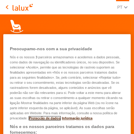
MUDAR 
(POR
PT
LALUX Assurances
Preocupamo-nos com a sua privacidade
Nós e os nossos
3
parceiros armazenamos e acedemos a dados pessoais,
como dados de navegação ou identificadores únicos, no seu dispositivo. Se
selecionar «Aceito», permite que as tecnologias de rastreio suportem as
Pedido de aconselhamento sobre
finalidades apresentadas em «Nós e os nossos parceiros tratamos dados
para as seguintes finalidades». Se, pelo contrário, selecionar «Rejeitar tudo»
regimes de pensão
ou retirar o seu consentimento, estas tecnologias serão desativadas. Se os
rastreadores forem desativados, alguns conteúdos e anúncios que vê
complementar para os
poderão não ser tão relevantes para si. Pode voltar a este menu para alterar
trabalhadores independentes
as suas escolhas ou retirar o consentimento a qualquer momento clicando na
ligação Mostrar finalidades na parte inferior da página Web (ou no ícone na
parte inferior esquerda da página, se aplicável). As suas escolhas serão
aplicadas em Website. Para mais informação, consulte a nossa política de
Nome
*
privacidade.
Protecção de dados
Informação jurídica
Nós e os nossos parceiros tratamos os dados para
fornecermos:
Apelido
*