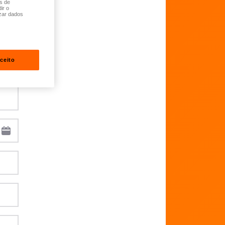
és de
ir o
zar dados
ceito