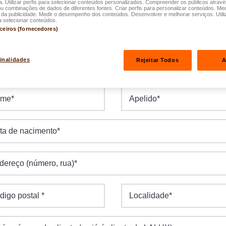
a. Utilizar perfis para selecionar conteúdos personalizados. Compreender os públicos atrav
que frequência será pago o seu prémio?
ou combinações de dados de diferentes fontes. Criar perfis para personalizar conteúdos. Med
a publicidade. Medir o desempenho dos conteúdos. Desenvolver e melhorar serviços. Utili
a selecionar conteúdos.
anual
rceiros (fornecedores)
mensal
finalidades
Rejeitar Todos
A
seus dados pessoais
ome
*
Apelido
*
ta de nacimento
*
dereço (número, rua)
*
digo postal
*
Localidade
*