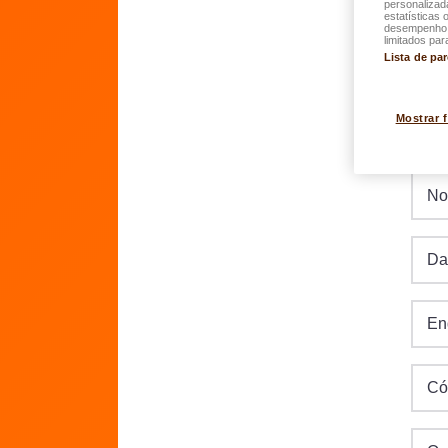
personalizad
Com 
estatísticas 
desempenho d
limitados par
Lista de pa
Mostrar 
Os 
N
Da
En
Có