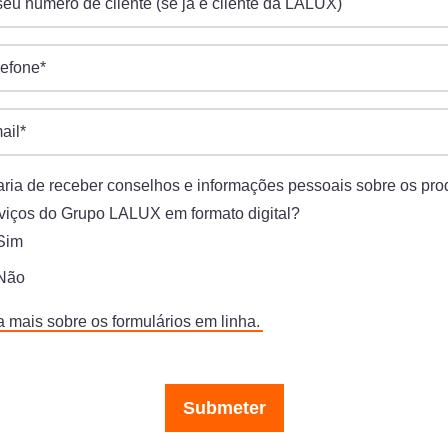
séu número de cliente (se já é cliente da LALUX)
lefone
*
ail
*
aria de receber conselhos e informações pessoais sobre os pro
rviços do Grupo LALUX em formato digital?
Sim
Não
 mais sobre os formulários em linha.
Submeter