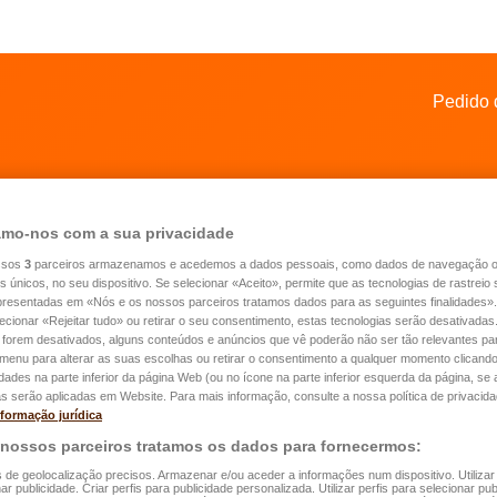
Pedido 
mo-nos com a sua privacidade
ssos
3
parceiros armazenamos e acedemos a dados pessoais, como dados de navegação 
es únicos, no seu dispositivo. Se selecionar «Aceito», permite que as tecnologias de rastrei
apresentadas em «Nós e os nossos parceiros tratamos dados para as seguintes finalidades».
nto é que quer poupar?
lecionar «Rejeitar tudo» ou retirar o seu consentimento, estas tecnologias serão desativadas
 forem desativados, alguns conteúdos e anúncios que vê poderão não ser tão relevantes par
émio mínimo é de 25 euros/mês e o montante máximo anual
e menu para alterar as suas escolhas ou retirar o consentimento a qualquer momento clicando
ível do imposto é de 4.500 euros.
idades na parte inferior da página Web (ou no ícone na parte inferior esquerda da página, se a
s serão aplicadas em Website. Para mais informação, consulte a nossa política de privacida
nformação jurídica
 nossos parceiros tratamos os dados para fornecermos:
ntante anual de poupança
*
s de geolocalização precisos. Armazenar e/ou aceder a informações num dispositivo. Utilizar
ar publicidade. Criar perfis para publicidade personalizada. Utilizar perfis para selecionar pub