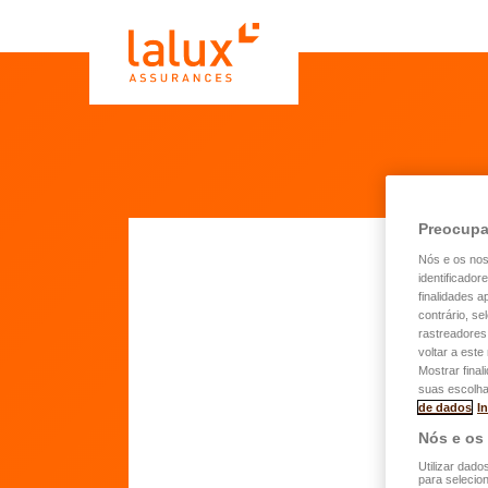
Preocupa
Nós e os no
identificador
finalidades 
Qua
contrário, se
rastreadores
O pr
voltar a est
dedut
Mostrar final
suas escolha
de dados
I
Nós e os
Mo
Utilizar dado
para selecion