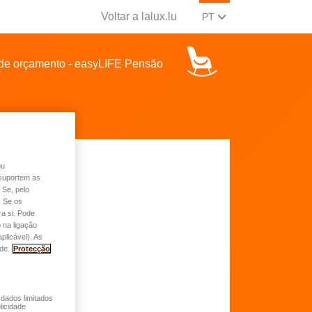
Voltar a lalux.lu
MUDAR O IDIOMA ATUA
(PORTUGUÊS)
PT
de orçamento - easyLIFE Pensão
ou
o suportem as
 Se, pelo
. Se os
a si. Pode
 na ligação
plicável). As
de.
Protecção
 dados limitados
licidade