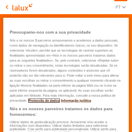
MUDAR 
(POR
PT
LALUX Assurances
Confirmation
Preocupamo-nos com a sua privacidade
Nós e os nossos
3
parceiros armazenamos e acedemos a dados pessoais,
como dados de navegação ou identificadores únicos, no seu dispositivo. Se
selecionar «Aceito», permite que as tecnologias de rastreio suportem as
finalidades apresentadas em «Nós e os nossos parceiros tratamos dados
para as seguintes finalidades». Se, pelo contrário, selecionar «Rejeitar tudo»
ou retirar o seu consentimento, estas tecnologias serão desativadas. Se os
rastreadores forem desativados, alguns conteúdos e anúncios que vê
poderão não ser tão relevantes para si. Pode voltar a este menu para alterar
as suas escolhas ou retirar o consentimento a qualquer momento clicando na
ligação Mostrar finalidades na parte inferior da página Web (ou no ícone na
parte inferior esquerda da página, se aplicável). As suas escolhas serão
aplicadas em Website. Para mais informação, consulte a nossa política de
privacidade.
Protecção de dados
Informação jurídica
Nós e os nossos parceiros tratamos os dados para
fornecermos:
Utilizar dados de geolocalização precisos. Armazenar e/ou aceder a
informações num dispositivo. Utilizar dados limitados para selecionar
publicidade. Criar perfis para publicidade personalizada. Utilizar perfis para