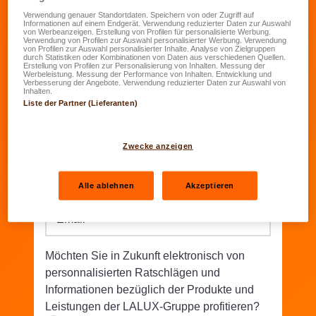
Verwendung genauer Standortdaten. Speichern von oder Zugriff auf
Informationen auf einem Endgerät. Verwendung reduzierter Daten zur Auswahl
Geburtsdatum
*
von Werbeanzeigen. Erstellung von Profilen für personalisierte Werbung.
Verwendung von Profilen zur Auswahl personalisierter Werbung. Verwendung
TT.MM.JJJJ
von Profilen zur Auswahl personalisierter Inhalte. Analyse von Zielgruppen
durch Statistiken oder Kombinationen von Daten aus verschiedenen Quellen.
Erstellung von Profilen zur Personalisierung von Inhalten. Messung der
Werbeleistung. Messung der Performance von Inhalten. Entwicklung und
Straße/Nr.
*
Verbesserung der Angebote. Verwendung reduzierter Daten zur Auswahl von
Inhalten.
Liste der Partner (Lieferanten)
PLZ
*
Wohnort
*
Zwecke anzeigen
Telefon
*
Alle ablehnen
Akzeptieren
Email
*
Möchten Sie in Zukunft elektronisch von
personnalisierten Ratschlägen und
Informationen bezüglich der Produkte und
Leistungen der LALUX-Gruppe profitieren?