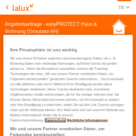
AKTUEL
(DEU
DE
LALUX Assurances
Angebotsanfrage - easyPROTECT Haus &
Wohnung (Simulator AH)
Ihre Privatsphäre ist uns wichtig
Wir und unsere
3
Partner speichern personenbezogene Daten, wie z. B.
Browsing-Daten oder eindeutige Kennungen, auf Ihrem Gerät und greifen
darauf zu . Wenn Sie Akzeptieren auswählen, können die Tracking-
Angebotsanfrage für eine
Technologien die unter „Wir und unsere Partner verarbeiten Daten, um
Folgendes bereitzustellen“ genannten Zwecke unterstützen. . Durch Auswahl
Hausrat- und
von Alle ablehnen oder durch Widerruf Ihrer Einwilligung werden diese
Technologien deaktiviert. Wenn Tracker deaktiviert sind, erscheinen
Wohnungsversicherung
möglicherweise Inhalte und Anzeigen, die für Sie weniger relevant sind. Sie
können dieses Menü jederzeit erneut aufrufen, um Ihre Auswahl zu ändern
oder Ihre Einwilligung zu widerrufen, indem Sie auf den Link Zwecke anzeigen
Vorname
*
unten auf der Webseite klicken. Ihre Wahl wirkt sich auf unsere/n Website aus.
Weitere Informationen finden Sie in unserer
Datenschutzerklärung.
Datenschutz
Rechtliche Informationen
Name
*
Wir und unsere Partner verarbeiten Daten, um
Folgendes bereitzustellen: