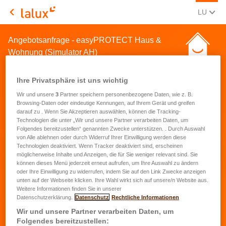
AKTUEL
(LËT
LU
LALUX Assurances
Angebotsanfrage - easyPROTECT Haus &
Wohnung (Simulator AH)
Ihre Privatsphäre ist uns wichtig
Wir und unsere
3
Partner speichern personenbezogene Daten, wie z. B.
Browsing-Daten oder eindeutige Kennungen, auf Ihrem Gerät und greifen
darauf zu . Wenn Sie Akzeptieren auswählen, können die Tracking-
Technologien die unter „Wir und unsere Partner verarbeiten Daten, um
Demande de devis pour une
Folgendes bereitzustellen“ genannten Zwecke unterstützen. . Durch Auswahl
assurance habitation
von Alle ablehnen oder durch Widerruf Ihrer Einwilligung werden diese
Technologien deaktiviert. Wenn Tracker deaktiviert sind, erscheinen
möglicherweise Inhalte und Anzeigen, die für Sie weniger relevant sind. Sie
können dieses Menü jederzeit erneut aufrufen, um Ihre Auswahl zu ändern
Prénom
*
oder Ihre Einwilligung zu widerrufen, indem Sie auf den Link Zwecke anzeigen
unten auf der Webseite klicken. Ihre Wahl wirkt sich auf unsere/n Website aus.
Weitere Informationen finden Sie in unserer
Nom
*
Datenschutzerklärung.
Datenschutz
Rechtliche Informationen
Wir und unsere Partner verarbeiten Daten, um
Folgendes bereitzustellen: