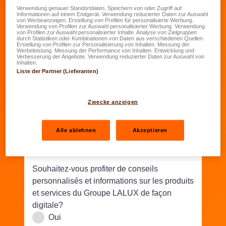
Date de naissance
*
Verwendung genauer Standortdaten. Speichern von oder Zugriff auf
Informationen auf einem Endgerät. Verwendung reduzierter Daten zur Auswahl
von Werbeanzeigen. Erstellung von Profilen für personalisierte Werbung.
JJ.MM.AAAA
Verwendung von Profilen zur Auswahl personalisierter Werbung. Verwendung
von Profilen zur Auswahl personalisierter Inhalte. Analyse von Zielgruppen
durch Statistiken oder Kombinationen von Daten aus verschiedenen Quellen.
Erstellung von Profilen zur Personalisierung von Inhalten. Messung der
Rue/N°
*
Werbeleistung. Messung der Performance von Inhalten. Entwicklung und
Verbesserung der Angebote. Verwendung reduzierter Daten zur Auswahl von
Inhalten.
Liste der Partner (Lieferanten)
Code postal
*
Lieu
*
Zwecke anzeigen
Téléphone
*
Alle ablehnen
Akzeptieren
Email
*
Souhaitez-vous profiter de conseils
personnalisés et informations sur les produits
et services du Groupe LALUX de façon
digitale?
Oui