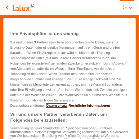
AKTUEL
(DEU
DE
LALUX Assurances
Confirmation
Ihre Privatsphäre ist uns wichtig
Wir und unsere
3
Partner speichern personenbezogene Daten, wie z. B.
Browsing-Daten oder eindeutige Kennungen, auf Ihrem Gerät und greifen
darauf zu . Wenn Sie Akzeptieren auswählen, können die Tracking-
Technologien die unter „Wir und unsere Partner verarbeiten Daten, um
Folgendes bereitzustellen“ genannten Zwecke unterstützen. . Durch Auswahl
von Alle ablehnen oder durch Widerruf Ihrer Einwilligung werden diese
Technologien deaktiviert. Wenn Tracker deaktiviert sind, erscheinen
möglicherweise Inhalte und Anzeigen, die für Sie weniger relevant sind. Sie
können dieses Menü jederzeit erneut aufrufen, um Ihre Auswahl zu ändern
oder Ihre Einwilligung zu widerrufen, indem Sie auf den Link Zwecke anzeigen
unten auf der Webseite klicken. Ihre Wahl wirkt sich auf unsere/n Website aus.
Weitere Informationen finden Sie in unserer
Datenschutzerklärung.
Datenschutz
Rechtliche Informationen
Wir und unsere Partner verarbeiten Daten, um
Folgendes bereitzustellen:
Verwendung genauer Standortdaten. Speichern von oder Zugriff auf
Informationen auf einem Endgerät. Verwendung reduzierter Daten zur Auswahl
von Werbeanzeigen. Erstellung von Profilen für personalisierte Werbung.