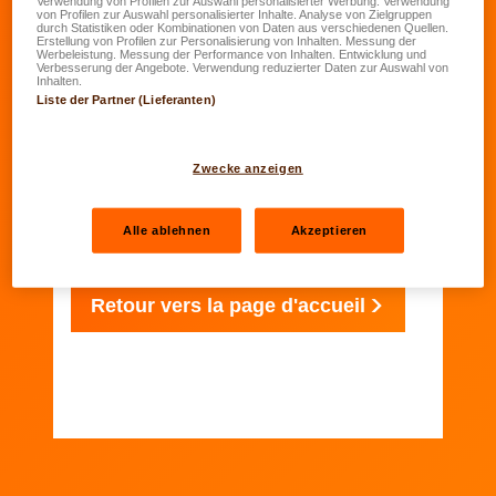
Verwendung von Profilen zur Auswahl personalisierter Werbung. Verwendung
von Profilen zur Auswahl personalisierter Inhalte. Analyse von Zielgruppen
durch Statistiken oder Kombinationen von Daten aus verschiedenen Quellen.
Erstellung von Profilen zur Personalisierung von Inhalten. Messung der
Werbeleistung. Messung der Performance von Inhalten. Entwicklung und
Verbesserung der Angebote. Verwendung reduzierter Daten zur Auswahl von
Bonne chance !
Inhalten.
Liste der Partner (Lieferanten)
Zwecke anzeigen
Votre participation a bien été prise en
compte.
Alle ablehnen
Akzeptieren
Retour vers la page d'accueil